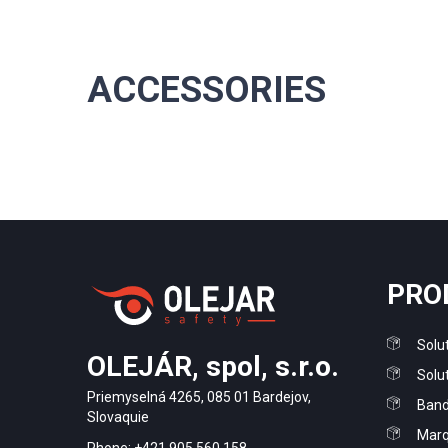
ACCESSORIES
PRO
Solut
OLEJÁR, spol, s.r.o.
Solu
Priemyselná 4265, 085 01 Bardejov,
Band
Slovaquie
Marq
Phone: +421 905 560 158