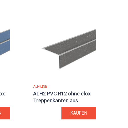
ALH-LINE
ox
ALH2 PVC R12 ohne elox
Treppenkanten aus
Aluminium
N
KAUFEN