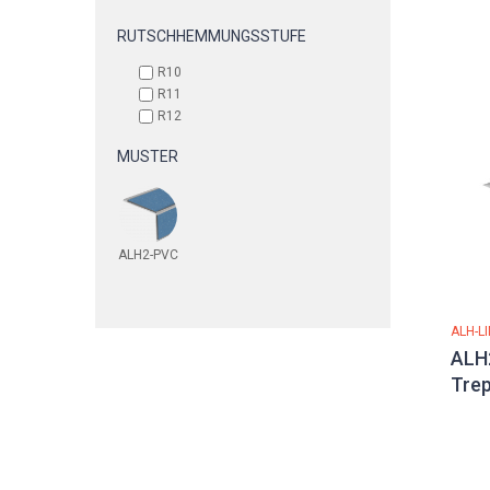
RUTSCHHEMMUNGSSTUFE
R10
R11
R12
MUSTER
ALH2-PVC
ALH-L
ALH
Tre
Alu