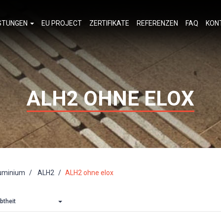
ISTUNGEN
EU PROJECT
ZERTIFIKATE
REFERENZEN
FAQ
KON
ALH2 OHNE ELOX
luminium
ALH2
ALH2 ohne elox
btheit