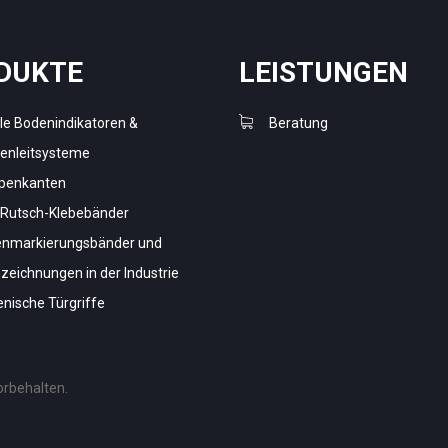
DUKTE
LEISTUNGEN
ile Bodenindikatoren &
Beratung
denleitsysteme
penkanten
-Rutsch-Klebebänder
nmarkierungsbänder und
zeichnungen in der Industrie
enische Türgriffe
orbehalten.