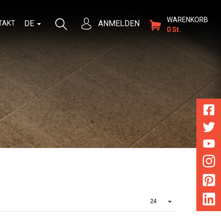
WARENKORB
DE
ANMELDEN
TAKT
0 St.
24