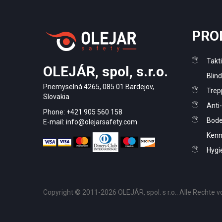
PRO
Takt
OLEJÁR, spol, s.r.o.
Blin
Priemyselná 4265, 085 01 Bardejov,
Trep
Slovakia
Anti
Phone: +421 905 560 158
Bode
E-mail: info@olejarsafety.com
Kenn
Hygi
Copyright © 2011-2026 OLEJÁR, spol. s r.o.. Alle Rechte v