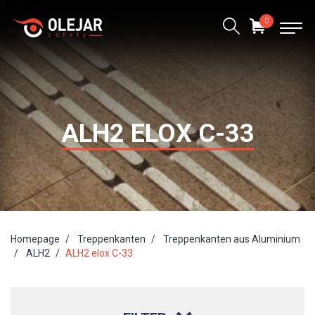
0
ALH2 ELOX C-33
Homepage
Treppenkanten
Treppenkanten aus Aluminium
ALH2
ALH2 elox C-33