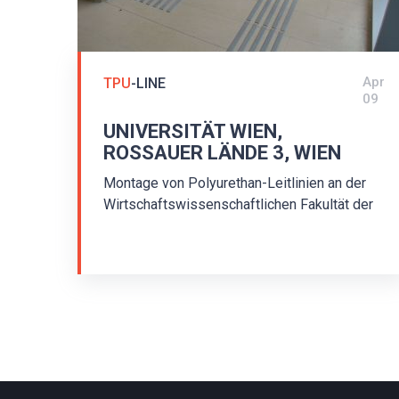
Apr
TPU
-LINE
09
UNIVERSITÄT WIEN,
ROSSAUER LÄNDE 3, WIEN
Montage von Polyurethan-Leitlinien an der
Wirtschaftswissenschaftlichen Fakultät der
Universität Wien Die Montage an der
Universität Wien wurde 2014 durchgeführt,
auf den Fotos sehen Sie das Ergebnis. Die
Montage eines taktilen Bodenleitsystems für
Blinde. Die Leit- und Aufmerksamkeitsfelder
bestehen aus Leitstreifen aus Polyurethan
Typ TPU/P1/35/500/3. Die Streifen sind
selbstklebend und mit Gerband 941
Klebeband abgeklebt, ideal für den