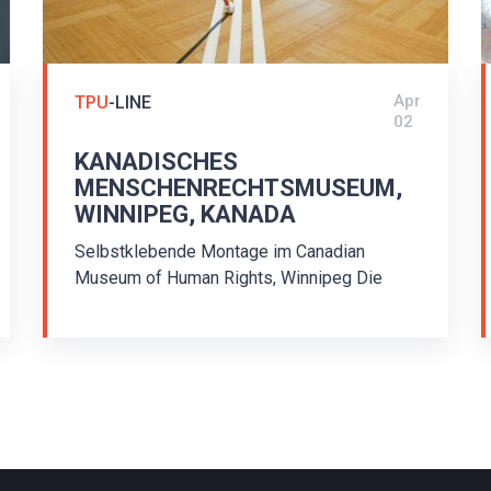
Apr
TPU
-LINE
02
KANADISCHES
MENSCHENRECHTSMUSEUM,
WINNIPEG, KANADA
Selbstklebende Montage im Canadian
Museum of Human Rights, Winnipeg Die
Montage im Canadian Museum of Human
Rights in Winnipeg fand 2017 statt. Für die
Montage wurden weiße selbstklebende
Leitstreifen aus Polyurethan
TPU/P1/35/500/3 und
Aufmersamkeitsnoppen TPU/KH/25/3
verwendet. Das taktile Bodenleitssystem für
Blinde ist mit 3M VHB 5925 Klebeband