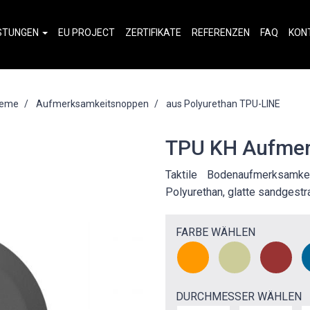
ISTUNGEN
EU PROJECT
ZERTIFIKATE
REFERENZEN
FAQ
KON
steme
Aufmerksamkeitsnoppen
aus Polyurethan TPU-LINE
TPU KH Aufmer
Taktile Bodenaufmerksamk
Polyurethan, glatte sandgestr
FARBE WÄHLEN
DURCHMESSER WÄHLEN