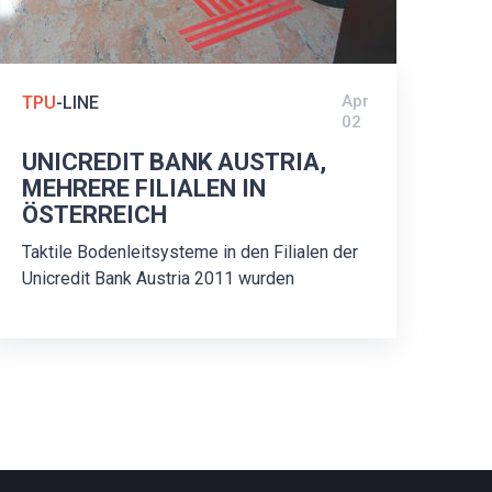
Apr
TPU
-LINE
02
UNICREDIT BANK AUSTRIA,
MEHRERE FILIALEN IN
ÖSTERREICH
Taktile Bodenleitsysteme in den Filialen der
Unicredit Bank Austria 2011 wurden
Montagen in und rund um Wien durchgeführt.
Für die Montage des Bodenleitsystems für
Blinde wurden rote, selbstklebende
Polyurethan-Leitstreifen Typ
TPU/P1/35/500/3, geklebt mit Klebeband
Gerband 941, die nach ÖNORM-Regeln
angeordnet sind.