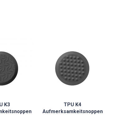
U K3
TPU K4
keitsnoppen
Aufmerksamkeitsnoppen