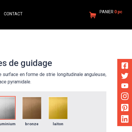
PANIER
0 pc
CONTACT
FR
CONNEXION
s de guidage
 surface en forme de strie longitudinale anguleuse,
ace pyramidale.
uminium
bronze
laiton