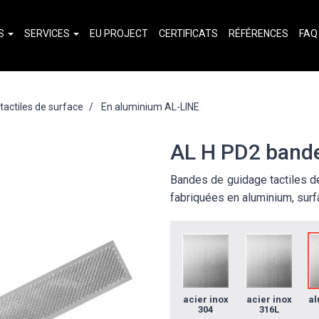
TS
SERVICES
EU PROJECT
CERTIFICATS
RÉFÉRENCES
FAQ
actiles de surface
En aluminium AL-LINE
AL H PD2 bande
Bandes de guidage tactiles de
fabriquées en aluminium, surf
acier inox
acier inox
al
304
316L