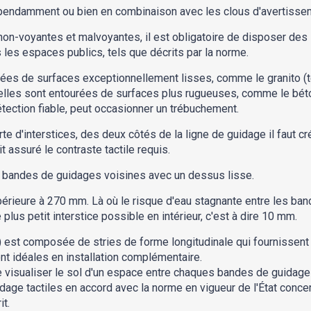
épendamment ou bien en combinaison avec les clous d'avertisse
 non-voyantes et malvoyantes, il est obligatoire de disposer des
 les espaces publics, tels que décrits par la norme.
ées de surfaces exceptionnellement lisses, comme le granito (te
elles sont entourées de surfaces plus rugueuses, comme le béto
tection fiable, peut occasionner un trébuchement.
rte d'interstices, des deux côtés de la ligne de guidage il faut 
it assuré le contraste tactile requis.
e bandes de guidages voisines avec un dessus lisse.
érieure à 270 mm. Là où le risque d'eau stagnante entre les ban
 plus petit interstice possible en intérieur, c'est à dire 10 mm.
) est composée de stries de forme longitudinale qui fournissent 
t idéales en installation complémentaire.
visualiser le sol d'un espace entre chaques bandes de guidage tac
dage tactiles en accord avec la norme en vigueur de l'État conce
it.