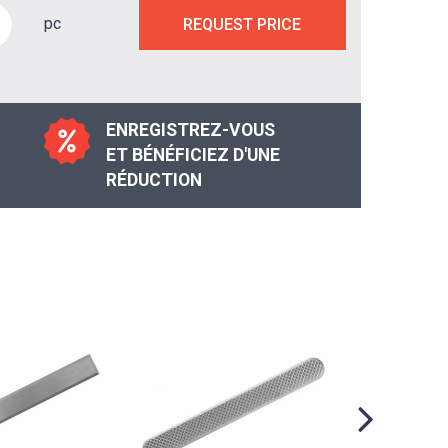
pc
REQUEST PRICE
ENREGISTREZ-VOUS
ET BÉNÉFICIEZ D'UNE
RÉDUCTION
AL PD4 ban