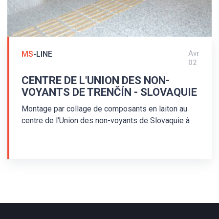
Avr
MS
-LINE
02
CENTRE DE L'UNION DES NON-
VOYANTS DE TRENČÍN - SLOVAQUIE
Montage par collage de composants en laiton au
centre de l'Union des non-voyants de Slovaquie à
Trenčín Cette simple installation de surface a été
réalisée en 2010. Des bandes de guidage en laiton
de type MS/P2/25/140/3,5 et des clous
d'avertissement en laiton MS/K1/25/3,5 furent
utilisés à l'installation du système de guidage
tactile au sol pour non-voyants. Les clous
d'avertissement sont agencés parallèlement.