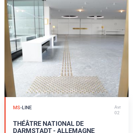
pour non-voyants. Des bandes de guidage et clous
d'avertissement avec tiges - montage par perçage -
ont été utilisés. Les indicateurs au sol sont
agencés dans le respect de la norme allemande
DIN 32984 - Composants au sol des espaces
publics.
Avr
MS
-LINE
02
THÉÂTRE NATIONAL DE
DARMSTADT - ALLEMAGNE