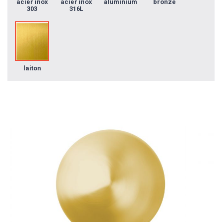
acier inox
acier inox
aluminium
bronze
303
316L
laiton