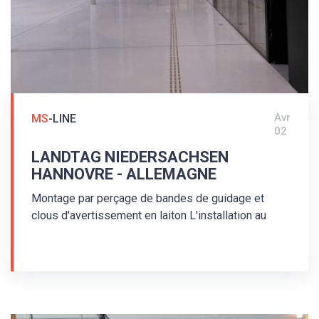
Avr
MS
-LINE
02
LANDTAG NIEDERSACHSEN
HANNOVRE - ALLEMAGNE
Montage par perçage de bandes de guidage et
clous d'avertissement en laiton L'installation au
Parlement fédératif de la république de Basse-
Saxe a été effectuée en 2017. Des bandes de
guidage en laiton de type MS/P2-K/25/140/3,5 et
des clous d'avertissement en laiton de type
MS/K1-K/25/3,5 ont été utilisés lors de
l'installation du système de guidage tactile au sol