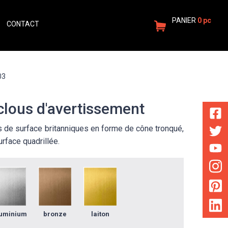
PANIER
0 pc
CONTACT
FR
CONNEXION
03
clous d'avertissement
s de surface britanniques en forme de cône tronqué,
urface quadrillée.
uminium
bronze
laiton