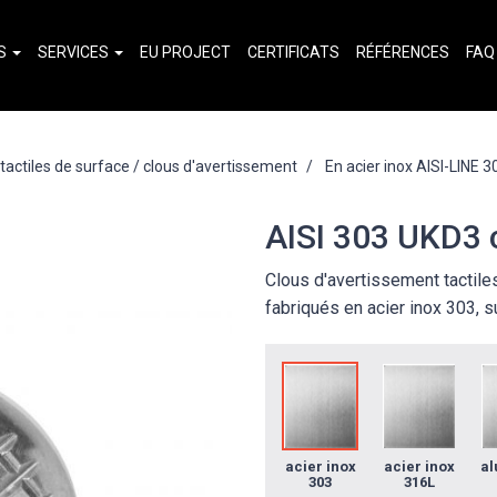
TS
SERVICES
EU PROJECT
CERTIFICATS
RÉFÉRENCES
FAQ
actiles de surface / clous d'avertissement
En acier inox AISI-LINE 3
AISI 303 UKD3 
Clous d'avertissement tactile
fabriqués en acier inox 303, s
acier inox
acier inox
al
303
316L