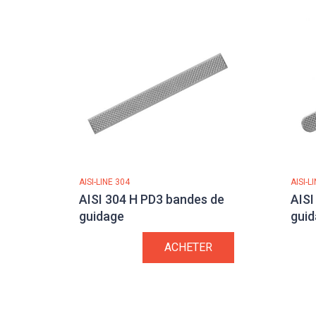
AISI-LINE 304
AISI-L
AISI 304 H PD3 bandes de
AISI
guidage
gui
ACHETER