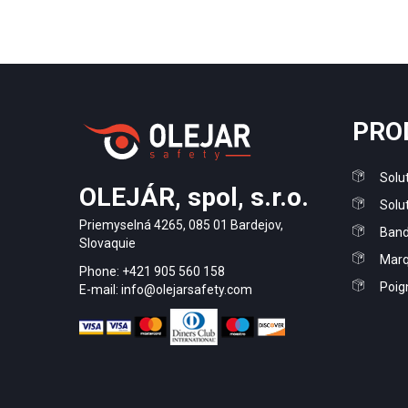
PRO
Solut
OLEJÁR, spol, s.r.o.
Solu
Priemyselná 4265, 085 01 Bardejov,
Band
Slovaquie
Marq
Phone: +421 905 560 158
Poig
E-mail: info@olejarsafety.com