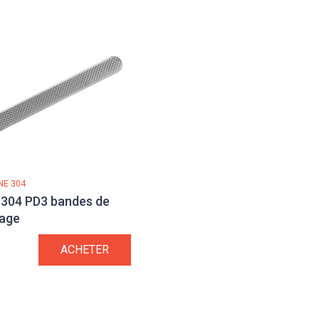
INE 304
 304 PD3 bandes de
dage
ACHETER