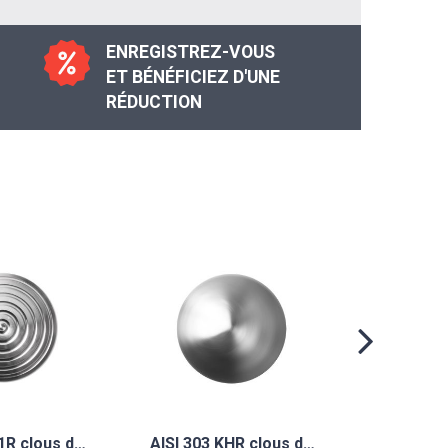
ENREGISTREZ-VOUS
ET BÉNÉFICIEZ D'UNE
RÉDUCTION
AISI 303
K1R clous d…
AISI 303 KHR clous d…