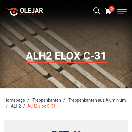
0
ALH2 ELOX C-31
Homepage
Treppenkanten
Treppenkanten aus Aluminium
ALH2
ALH2 elox C-31