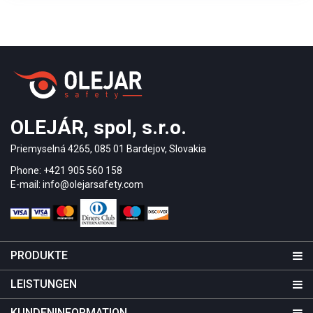
farbigen PVC-Antirutscheinlage verwendet. Auf den
Fotos sehen Sie die Leit- und
Aufmerksamkeitsfelder in einem Kindergarten,
Museum und Gemeindebüro. Die Montage erfolgte
mit Flüssigkleber. Das Aufmerksamkeitsfeld vor
der Treppe oben besteht aus quer verlaufenden
Leitlinien.
OLEJÁR, spol, s.r.o.
Priemyselná 4265, 085 01 Bardejov, Slovakia
Phone: +421 905 560 158
E-mail: info@olejarsafety.com
PRODUKTE
LEISTUNGEN
KUNDENINFORMATION