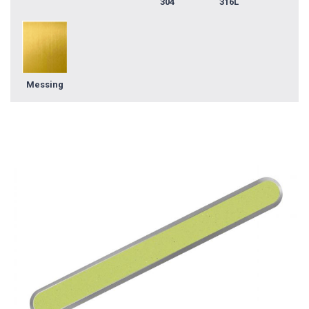
304
316L
Messing