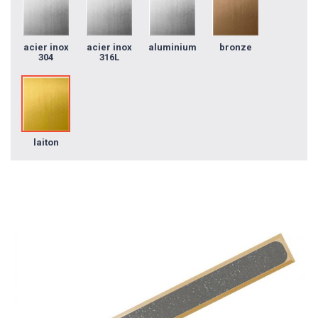
acier inox
acier inox
aluminium
bronze
304
316L
laiton