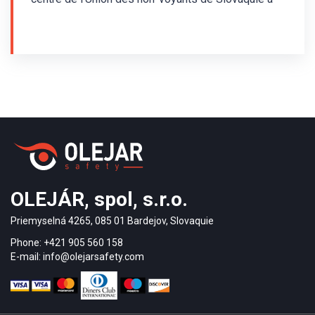
Trenčín Cette simple installation de surface a été
réalisée en 2010. Des bandes de guidage en laiton
de type MS/P2/25/140/3,5 et des clous
d'avertissement en laiton MS/K1/25/3,5 furent
utilisés à l'installation du système de guidage
tactile au sol pour non-voyants. Les clous
d'avertissement sont agencés parallèlement.
OLEJÁR, spol, s.r.o.
Priemyselná 4265, 085 01 Bardejov, Slovaquie
Phone: +421 905 560 158
E-mail: info@olejarsafety.com