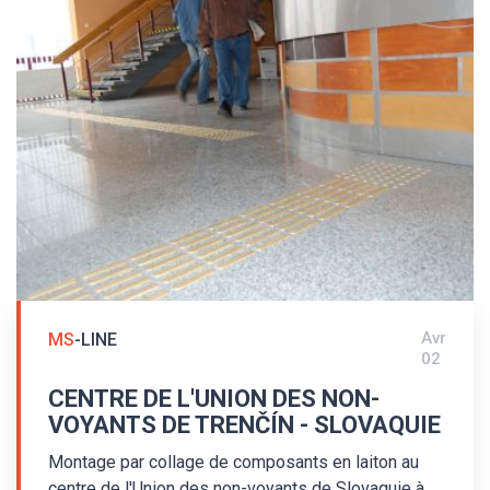
publics. Les nez de marches ont été surlignés avec
des clous d'avertissement MS/K1/25/1,5. Le
système de guidage tactile a remporté le Prix du
design universel du Land fédératif de Hesse.
Avr
MS
-LINE
02
CENTRE DE L'UNION DES NON-
VOYANTS DE TRENČÍN - SLOVAQUIE
Montage par collage de composants en laiton au
centre de l'Union des non-voyants de Slovaquie à