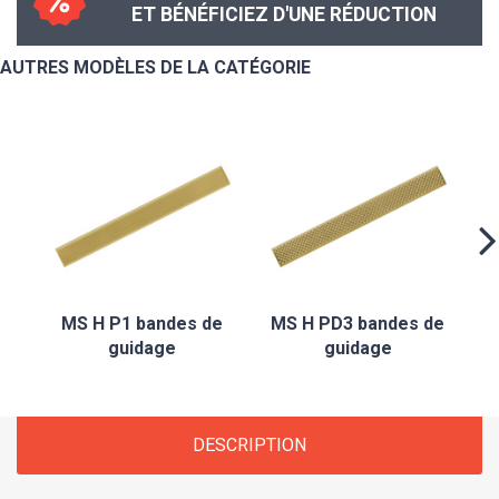
ET BÉNÉFICIEZ D'UNE RÉDUCTION
AUTRES MODÈLES DE LA CATÉGORIE
M
MS H P1 bandes de
MS H PD3 bandes de
guidage
guidage
DESCRIPTION