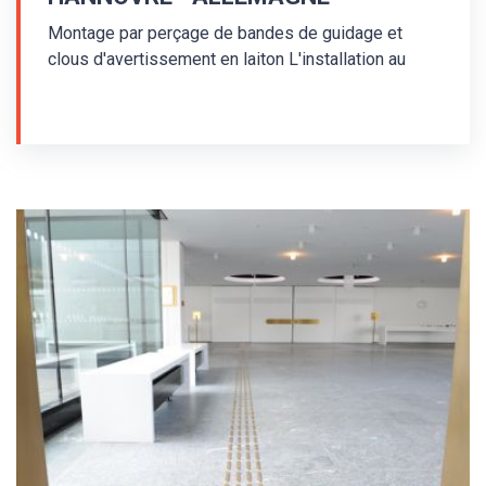
Montage par perçage de bandes de guidage et
clous d'avertissement en laiton L'installation au
Parlement fédératif de la république de Basse-
Saxe a été effectuée en 2017. Des bandes de
guidage en laiton de type MS/P2-K/25/140/3,5 et
des clous d'avertissement en laiton de type
MS/K1-K/25/3,5 ont été utilisés lors de
l'installation du système de guidage tactile au sol
pour non-voyants. Des bandes de guidage et clous
d'avertissement avec tiges - montage par perçage -
ont été utilisés. Les indicateurs au sol sont
agencés dans le respect de la norme allemande
DIN 32984 - Composants au sol des espaces
publics.