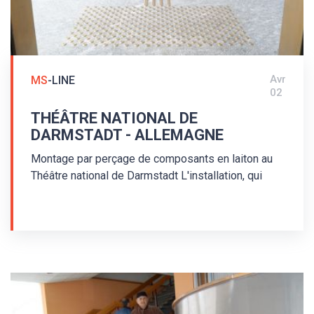
Avr
MS
-LINE
02
THÉÂTRE NATIONAL DE
DARMSTADT - ALLEMAGNE
Montage par perçage de composants en laiton au
Théâtre national de Darmstadt L'installation, qui
consiste en bandes de guidage en laiton de type
MS/P2/25/140/3,5 et en clous d'avertissement en
laiton de type MS/K1/25/3,5, a été réalisée en
2011. Des bandes de guidage et clous
d'avertissement avec tiges - montage par perçage -
ont été utilisés. Les indicateurs au sol sont
agencés dans le respect de la norme allemande
DIN 32984 - Composants au sol des espaces