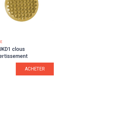
NE
UKD1 clous
ertissement
ACHETER