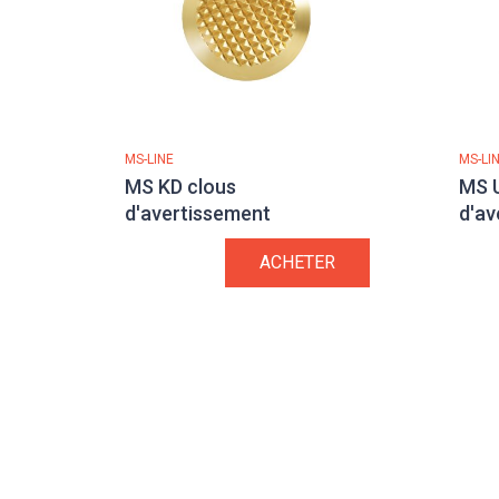
MS-LINE
MS-LI
MS KD clous
MS 
d'avertissement
d'av
ACHETER