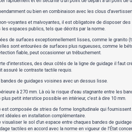
 rapidement et en sécurité d'un point de départ à un point de d
épendamment ou bien en combinaison avec les clous d'avertisse
 non-voyantes et malvoyantes, il est obligatoire de disposer des
 les espaces publics, tels que décrits par la norme.
ées de surfaces exceptionnellement lisses, comme le granito (te
elles sont entourées de surfaces plus rugueuses, comme le béto
tection fiable, peut occasionner un trébuchement.
rte d'interstices, des deux côtés de la ligne de guidage il faut 
it assuré le contraste tactile requis.
e bandes de guidages voisines avec un dessus lisse.
érieure à 270 mm. Là où le risque d'eau stagnante entre les ban
 plus petit interstice possible en intérieur, c'est à dire 10 mm.
) est composée de stries de forme longitudinale qui fournissent 
t idéales en installation complémentaire.
visualiser le sol d'un espace entre chaques bandes de guidage tac
dage tactiles en accord avec la norme en vigueur de l'État conce