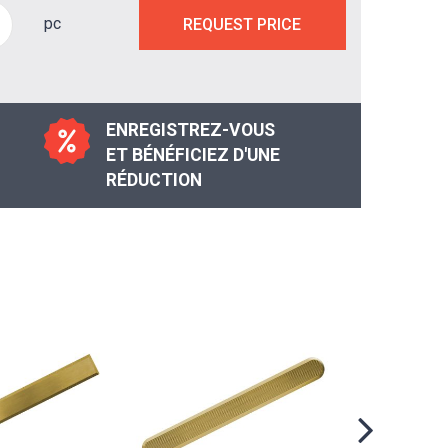
pc
REQUEST PRICE
ENREGISTREZ-VOUS
ET BÉNÉFICIEZ D'UNE
RÉDUCTION
MS H PP
gu