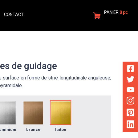
PANIER
0 pc
CONTACT
FR
CONNEXION
es de guidage
 surface en forme de strie longitudinale anguleuse,
pyramidale.
uminium
bronze
laiton