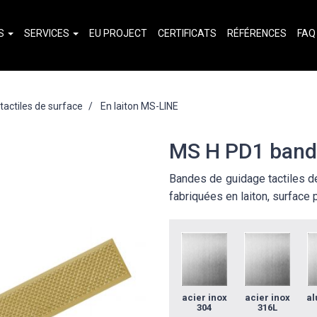
TS
SERVICES
EU PROJECT
CERTIFICATS
RÉFÉRENCES
FAQ
actiles de surface
En laiton MS-LINE
MS H PD1 band
Bandes de guidage tactiles de
fabriquées en laiton, surface 
acier inox
acier inox
al
304
316L