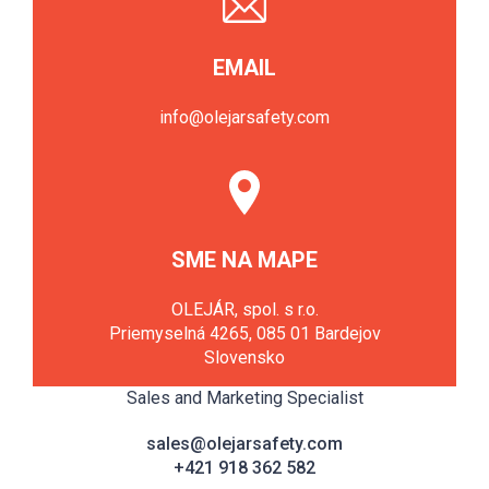
EMAIL
info@olejarsafety.com
SME NA MAPE
OLEJÁR, spol. s r.o.
Priemyselná 4265, 085 01 Bardejov
Slovensko
Sales and Marketing Specialist
sales@olejarsafety.com
+421 918 362 582