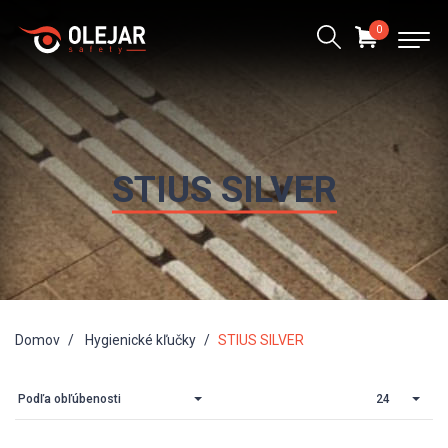
0
STIUS SILVER
Domov
Hygienické kľučky
STIUS SILVER
Podľa obľúbenosti
24