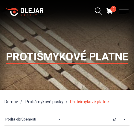
0
PROTIŠMYKOVÉ PLATNE
Domov
Protišmykové pásky
Protišmykové platne
Podľa obľúbenosti
24