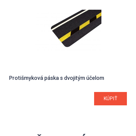
Protišmyková páska s dvojitým účelom
KÚPIŤ