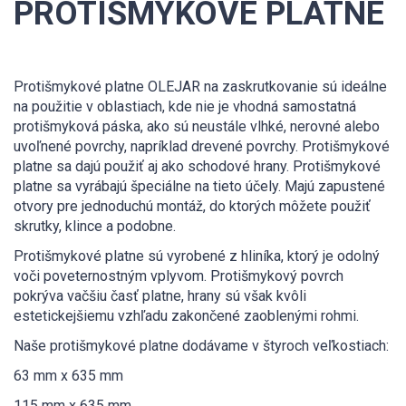
PROTIŠMYKOVÉ PLATNE
Protišmykové platne OLEJAR na zaskrutkovanie sú ideálne
na použitie v oblastiach, kde nie je vhodná samostatná
protišmyková páska, ako sú neustále vlhké, nerovné alebo
uvoľnené povrchy, napríklad drevené povrchy. Protišmykové
platne sa dajú použiť aj ako schodové hrany. Protišmykové
platne sa vyrábajú špeciálne na tieto účely. Majú zapustené
otvory pre jednoduchú montáž, do ktorých môžete použiť
skrutky, klince a podobne.
Protišmykové platne sú vyrobené z hliníka, ktorý je odolný
voči poveternostným vplyvom. Protišmykový povrch
pokrýva vačšiu časť platne, hrany sú však kvôli
estetickejšiemu vzhľadu zakončené zaoblenými rohmi.
Naše protišmykové platne dodávame v štyroch veľkostiach:
63 mm x 635 mm
115 mm x 635 mm