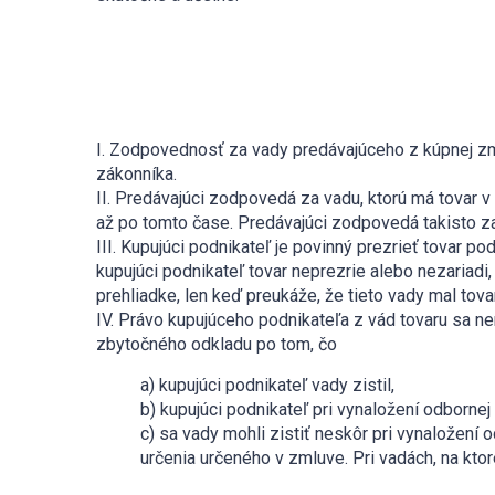
I. Zodpovednosť za vady predávajúceho z kúpnej z
zákonníka.
II. Predávajúci zodpovedá za vadu, ktorú má tovar 
až po tomto čase. Predávajúci zodpovedá takisto za
III. Kupujúci podnikateľ je povinný prezrieť tovar 
kupujúci podnikateľ tovar neprezrie alebo nezariadi
prehliadke, len keď preukáže, že tieto vady mal to
IV. Právo kupujúceho podnikateľa z vád tovaru sa 
zbytočného odkladu po tom, čo
a) kupujúci podnikateľ vady zistil,
b) kupujúci podnikateľ pri vynaložení odbornej 
c) sa vady mohli zistiť neskôr pri vynaložení 
určenia určeného v zmluve. Pri vadách, na ktor