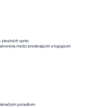
a záručných opráv.
atvorenej medzi predávajúcim a kupujúcim
eklamačným poriadkom.