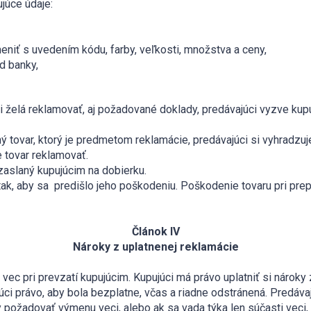
júce údaje:
ymeniť s uvedením kódu, farby, veľkosti, množstva a ceny,
ód banky,
 si želá reklamovať, aj požadované doklady, predávajúci vyzve k
ný tovar, ktorý je predmetom reklamácie, predávajúci si vyhradz
e tovar reklamovať.
 zaslaný kupujúcim na dobierku.
iť tak, aby sa predišlo jeho poškodeniu. Poškodenie tovaru pri 
Článok IV
Nároky z uplatnenej reklamácie
vec pri prevzatí kupujúcim. Kupujúci má právo uplatniť si nároky 
júci právo, aby bola bezplatne, včas a riadne odstránená. Predáv
 požadovať výmenu veci, alebo ak sa vada týka len súčasti veci