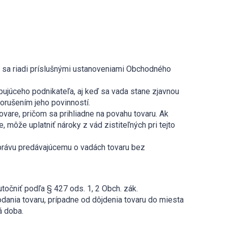
 sa riadi príslušnými ustanoveniami Obchodného
ujúceho podnikateľa, aj keď sa vada stane zjavnou
orušením jeho povinností.
ovare, pričom sa prihliadne na povahu tovaru. Ak
 môže uplatniť nároky z vád zistiteľných pri tejto
správu predávajúcemu o vadách tovaru bez
kutočniť podľa § 427 ods. 1, 2 Obch. zák.
odania tovaru, prípadne od dôjdenia tovaru do miesta
á doba.