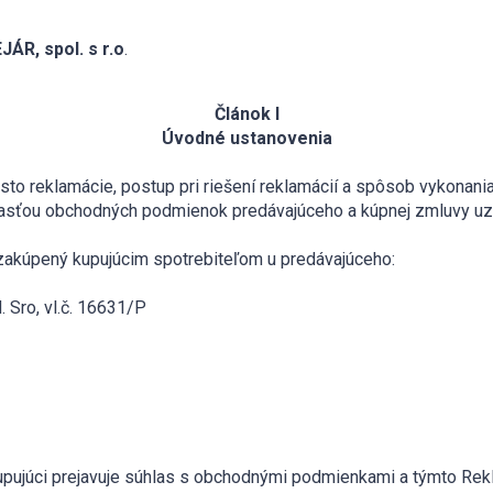
JÁR, spol. s r.o
.
Článok I
Úvodné ustanovenia
sto reklamácie, postup pri riešení reklamácií a spôsob vykonani
účasťou obchodných podmienok predávajúceho a kúpnej zmluvy uz
r zakúpený kupujúcim spotrebiteľom u predávajúceho:
 Sro, vl.č. 16631/P
 kupujúci prejavuje súhlas s obchodnými podmienkami a týmto R