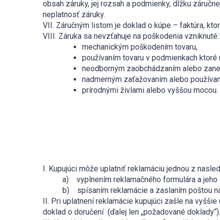
obsah záruky, jej rozsah a podmienky, dĺžku záručne
neplatnosť záruky.
VII. Záručným listom je doklad o kúpe – faktúra, ktor
VIII. Záruka sa nevzťahuje na poškodenia vzniknuté:
mechanickým poškodením tovaru,
používaním tovaru v podmienkach ktoré 
neodborným zaobchádzaním alebo zanedb
nadmerným zaťažovaním alebo používan
prírodnými živlami alebo vyššou mocou.
I. Kupujúci môže uplatniť reklamáciu jednou z nasl
a) vyplnením reklamačného formulára a jeho z
b) spísaním reklamácie a zaslaním poštou na
II. Pri uplatnení reklamácie kupujúci zašle na vyš
doklad o doručení (ďalej len „požadované doklady“)