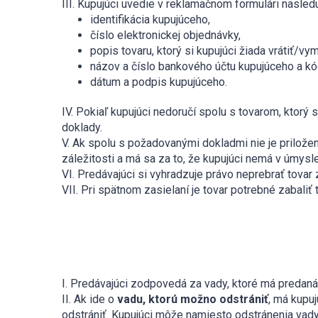
III. Kupujúci uvedie v reklamačnom formulári nasledu
identifikácia kupujúceho,
číslo elektronickej objednávky,
popis tovaru, ktorý si kupujúci žiada vrátiť/v
názov a číslo bankového účtu kupujúceho a k
dátum a podpis kupujúceho.
IV. Pokiaľ kupujúci nedoručí spolu s tovarom, ktorý
doklady.
V. Ak spolu s požadovanými dokladmi nie je prilože
záležitosti a má sa za to, že kupujúci nemá v úmysl
VI. Predávajúci si vyhradzuje právo neprebrať tovar
VII. Pri spätnom zasielaní je tovar potrebné zabal
I. Predávajúci zodpovedá za vady, ktoré má predaná 
II. Ak ide o
vadu, ktorú možno odstrániť
, má kupu
odstrániť. Kupujúci môže namiesto odstránenia vady