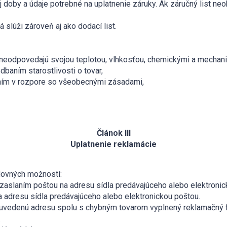
j doby a údaje potrebné na uplatnenie záruky. Ak záručný list ne
á slúži zároveň aj ako dodací list.
neodpovedajú svojou teplotou, vlhkosťou, chemickými a mechani
aním starostlivosti o tovar,
ím v rozpore so všeobecnými zásadami,
Článok III
Uplatnenie reklamácie
edovných možností:
aslaním poštou na adresu sídla predávajúceho alebo elektronic
 adresu sídla predávajúceho alebo elektronickou poštou.
šie uvedenú adresu spolu s chybným tovarom vyplnený reklamačný
.