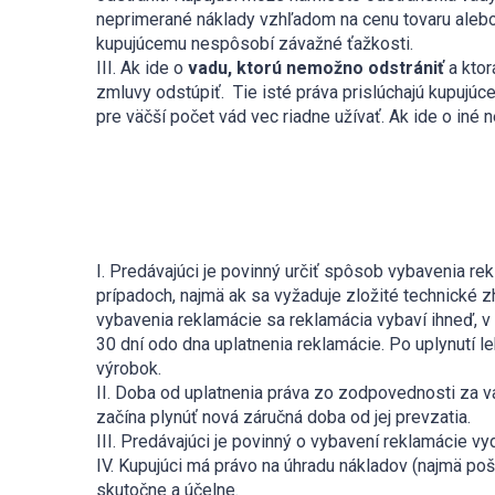
neprimerané náklady vzhľadom na cenu tovaru aleb
kupujúcemu nespôsobí závažné ťažkosti.
III. Ak ide o
vadu, ktorú nemožno odstrániť
a ktor
zmluvy odstúpiť. Tie isté práva prislúchajú kupujúc
pre väčší počet vád vec riadne užívať. Ak ide o iné 
I. Predávajúci je povinný určiť spôsob vybavenia r
prípadoch, najmä ak sa vyžaduje zložité technické 
vybavenia reklamácie sa reklamácia vybaví ihneď, 
30 dní odo dna uplatnenia reklamácie. Po uplynutí 
výrobok.
II. Doba od uplatnenia práva zo zodpovednosti za 
začína plynúť nová záručná doba od jej prevzatia.
III. Predávajúci je povinný o vybavení reklamácie v
IV. Kupujúci má právo na úhradu nákladov (najmä po
skutočne a účelne.