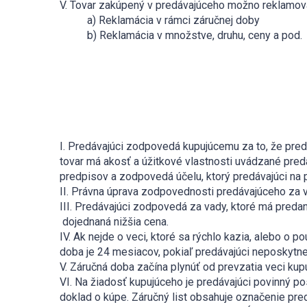
V. Tovar zakúpený v predávajúceho možno reklamova
a) Reklamácia v rámci záručnej doby
b) Reklamácia v množstve, druhu, ceny a pod
I. Predávajúci zodpovedá kupujúcemu za to, že pre
tovar má akosť a úžitkové vlastnosti uvádzané pre
predpisov a zodpovedá účelu, ktorý predávajúci na p
II. Právna úprava zodpovednosti predávajúceho za va
III. Predávajúci zodpovedá za vady, ktoré má predan
dojednaná nižšia cena.
IV. Ak nejde o veci, ktoré sa rýchlo kazia, alebo o 
doba je 24 mesiacov, pokiaľ predávajúci neposkytne
V. Záručná doba začína plynúť od prevzatia veci kup
VI. Na žiadosť kupujúceho je predávajúci povinný p
doklad o kúpe. Záručný list obsahuje označenie pr