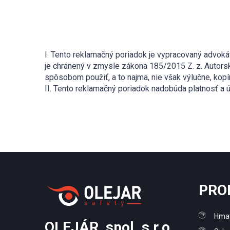
I. Tento reklamačný poriadok je vypracovaný advoká
je chránený v zmysle zákona 185/2015 Z. z. Autors
spôsobom použiť, a to najmä, nie však výlučne, kopír
II. Tento reklamačný poriadok nadobúda platnosť a
PRO
Hmat
OLEJÁR, spol. s r.o.