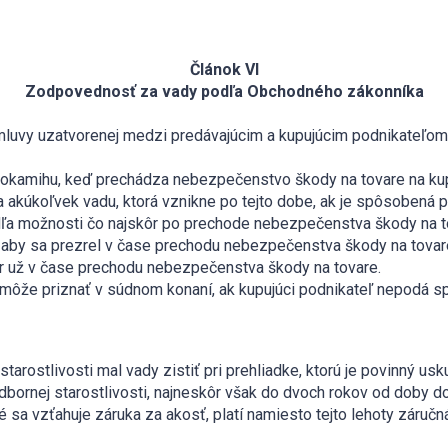
Článok VI
Zodpovednosť za vady podľa Obchodného zákonníka
mluvy uzatvorenej medzi predávajúcim a kupujúcim podnikateľom
v okamihu, keď prechádza nebezpečenstvo škody na tovare na kup
 akúkoľvek vadu, ktorá vznikne po tejto dobe, ak je spôsobená p
podľa možnosti čo najskôr po prechode nebezpečenstva škody na t
, aby sa prezrel v čase prechodu nebezpečenstva škody na tovare,
var už v čase prechodu nebezpečenstva škody na tovare.
nemôže priznať v súdnom konaní, ak kupujúci podnikateľ nepodá 
starostlivosti mal vady zistiť pri prehliadke, ktorú je povinný us
odbornej starostlivosti, najneskôr však do dvoch rokov od doby d
é sa vzťahuje záruka za akosť, platí namiesto tejto lehoty záručn