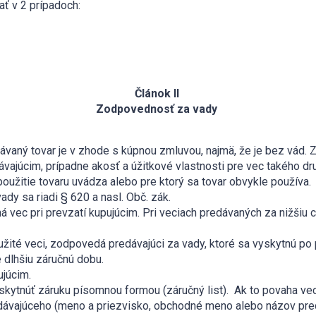
ť v 2 prípadoch:
.
Článok II
Zodpovednosť za vady
dávaný tovar je v zhode s kúpnou zmluvou, najmä, že je bez vád
dávajúcim, prípadne akosť a úžitkové vlastnosti pre vec takého
oužitie tovaru uvádza alebo pre ktorý sa tovar obvykle používa.
dy sa riadi § 620 a nasl. Obč. zák.
á vec pri prevzatí kupujúcim. Pri veciach predávaných za nižšiu
použité veci, zodpovedá predávajúci za vady, ktoré sa vyskytnú po
 dlhšiu záručnú dobu.
ujúcim.
oskytnúť záruku písomnou formou (záručný list). Ak to povaha ve
edávajúceho (meno a priezvisko, obchodné meno alebo názov pred