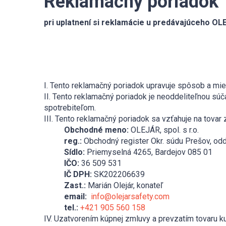
Reklamačný poriadok
pri uplatnení si reklamácie u predávajúceho OLE
I. Tento reklamačný poriadok upravuje spôsob a mie
II. Tento reklamačný poriadok je neoddeliteľnou s
spotrebiteľom.
III. Tento reklamačný poriadok sa vzťahuje na tova
Obchodné meno:
OLEJÁR, spol. s r.o.
reg.:
Obchodný register Okr. súdu Prešov, odd.
Sídlo:
Priemyselná 4265, Bardejov 085 01
IČO:
36 509 531
IČ DPH:
SK202206639
Zast.:
Marián Olejár, konateľ
email:
info@olejarsafety.com
tel.:
+421 905 560 158
IV. Uzatvorením kúpnej zmluvy a prevzatím tovaru