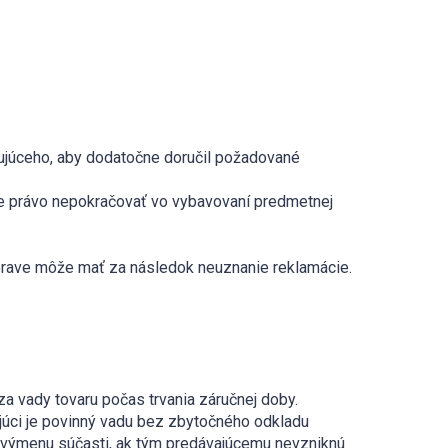
upujúceho, aby dodatočne doručil požadované
uje právo nepokračovať vo vybavovaní predmetnej
preprave môže mať za následok neuznanie reklamácie.
za vady tovaru počas trvania záručnej doby.
ajúci je povinný vadu bez zbytočného odkladu
, výmenu súčasti, ak tým predávajúcemu nevzniknú