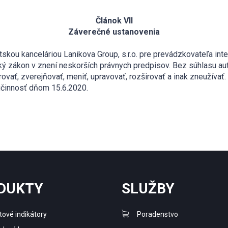
Článok VII
Záverečné ustanovenia
tskou kanceláriou Lanikova Group, s.r.o. pre prevádzkovateľa i
ký zákon v znení neskorších právnych predpisov. Bez súhlasu au
ovať, zverejňovať, meniť, upravovať, rozširovať a inak zneužívať.
 účinnosť dňom 15.6.2020.
DUKTY
SLUŽBY
ové indikátory
Poradenstvo