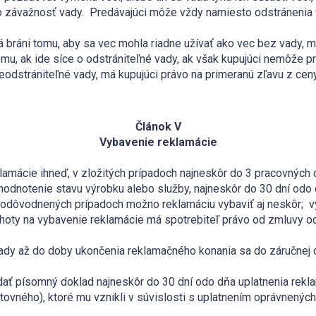
o závažnosť vady. Predávajúci môže vždy namiesto odstránenia 
á bráni tomu, aby sa vec mohla riadne užívať ako vec bez vady, 
emu, ak ide síce o odstrániteľné vady, ak však kupujúci nemôže 
neodstrániteľné vady, má kupujúci právo na primeranú zľavu z cen
Článok V
Vybavenie reklamácie
eklamácie ihneď, v zložitých prípadoch najneskôr do 3 pracovných
zhodnotenie stavu výrobku alebo služby, najneskôr do 30 dní odo
v odôvodnených prípadoch možno reklamáciu vybaviť aj neskôr; v
lehoty na vybavenie reklamácie má spotrebiteľ právo od zmluvy 
vady až do doby ukončenia reklamačného konania sa do záručnej 
ydať písomný doklad najneskôr do 30 dní odo dňa uplatnenia rekl
štovného), ktoré mu vznikli v súvislosti s uplatnením oprávnený