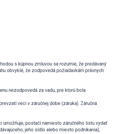
. Zhodou s kúpnou zmluvou sa rozumie, že predávaný
 druhu obvyklé, že zodpovedá požiadavkám právnych
 cenu nezodpovedá za vadu, pre ktorú bola
 prevzatí veci v záručnej dobe (záruka). Záručná
ci umožňuje, postačí namiesto záručného listu vydať
ávajúceho, jeho sídlo alebo miesto podnikania),