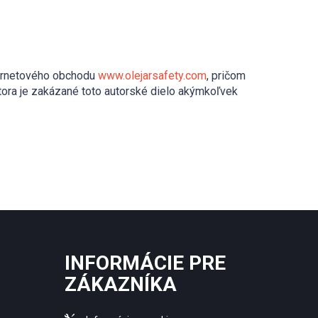
nternetového obchodu
www.olejarsafety.com
, pričom
tora je zakázané toto autorské dielo akýmkoľvek
INFORMÁCIE PRE
ZÁKAZNÍKA