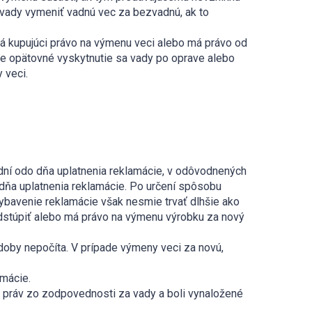
vady vymeniť vadnú vec za bezvadnú, ak to
má kupujúci právo na výmenu veci alebo má právo od
pre opätovné vyskytnutie sa vady po oprave alebo
y veci.
 dní odo dňa uplatnenia reklamácie, v odôvodnených
 dňa uplatnenia reklamácie. Po určení spôsobu
ybavenie reklamácie však nesmie trvať dlhšie ako
odstúpiť alebo má právo na výmenu výrobku za nový
doby nepočíta. V prípade výmeny veci za novú,
amácie.
ch práv zo zodpovednosti za vady a boli vynaložené