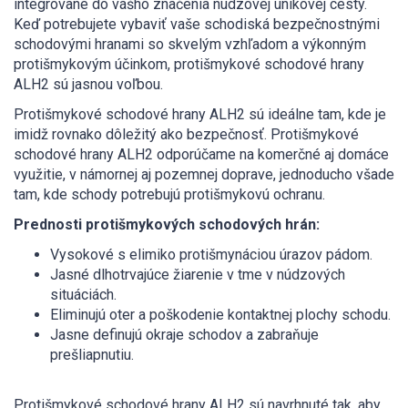
integrované do vášho značenia núdzovej únikovej cesty.
Keď potrebujete vybaviť vaše schodiská bezpečnostnými
schodovými hranami so skvelým vzhľadom a výkonným
protišmykovým účinkom, protišmykové schodové hrany
ALH2 sú jasnou voľbou.
Protišmykové schodové hrany ALH2 sú ideálne tam, kde je
imidž rovnako dôležitý ako bezpečnosť. Protišmykové
schodové hrany ALH2 odporúčame na komerčné aj domáce
využitie, v námornej aj pozemnej doprave, jednoducho všade
tam, kde schody potrebujú protišmykovú ochranu.
Prednosti protišmykových schodových hrán:
Vysokové s elimiko protišmynáciou úrazov pádom.
Jasné dlhotrvajúce žiarenie v tme v núdzových
situáciách.
Eliminujú oter a poškodenie kontaktnej plochy schodu.
Jasne definujú okraje schodov a zabraňuje
prešliapnutiu.
Protišmykové schodové hrany ALH2 sú navrhnuté tak, aby