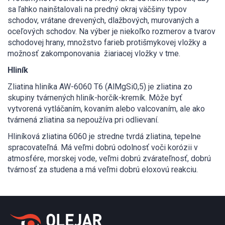
sa ľahko nainštalovali na predný okraj väčšiny typov
schodov, vrátane drevených, dlažbových, murovaných a
oceľových schodov. Na výber je niekoľko rozmerov a tvarov
schodovej hrany, množstvo farieb protišmykovej vložky a
možnosť zakomponovania žiariacej vložky v tme.
Hliník
Zliatina hliníka AW-6060 T6 (AlMgSi0,5) je zliatina zo
skupiny tvárnených hliník-horčík-kremík. Môže byť
vytvorená vytláčaním, kovaním alebo valcovaním, ale ako
tvárnená zliatina sa nepoužíva pri odlievaní.
Hliníková zliatina 6060 je stredne tvrdá zliatina, tepelne
spracovateľná. Má veľmi dobrú odolnosť voči korózii v
atmosfére, morskej vode, veľmi dobrú zvárateľnosť, dobrú
tvárnosť za studena a má veľmi dobrú eloxovú reakciu.