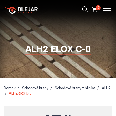
0
ALH2 ELOX C-0
Domov
Schodové hrany
Schodové hrany z hliníka
ALH2
ALH2 elox C-0