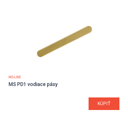
MS-LINE
MS PD1 vodiace pásy
KÚPIŤ