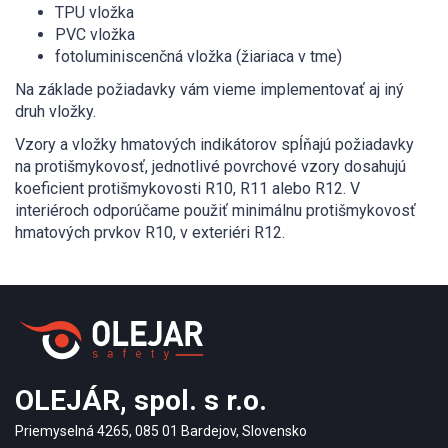
TPU vložka
PVC vložka
fotoluminiscenčná vložka (žiariaca v tme)
Na základe požiadavky vám vieme implementovať aj iný
druh vložky.
Vzory a vložky hmatových indikátorov spĺňajú požiadavky
na protišmykovosť, jednotlivé povrchové vzory dosahujú
koeficient protišmykovosti R10, R11 alebo R12. V
interiéroch odporúčame použiť minimálnu protišmykovosť
hmatových prvkov R10, v exteriéri R12.
OLEJÁR, spol. s r.o.
Priemyselná 4265, 085 01 Bardejov, Slovensko