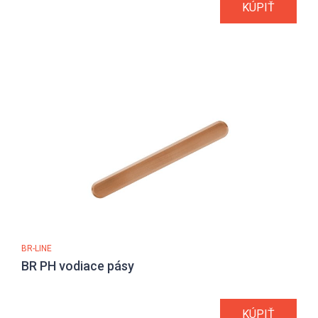
KÚPIŤ
BR-LINE
BR PH vodiace pásy
KÚPIŤ