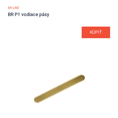
BR-LINE
BR P1 vodiace pásy
KÚPIŤ