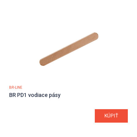
BR-LINE
BR PD1 vodiace pásy
KÚPIŤ