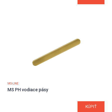
MS-LINE
MS PH vodiace pásy
KÚPIŤ