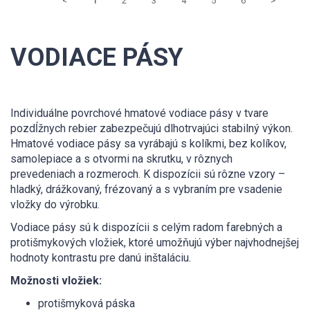
<
1
2
3
4
5
6
>
VODIACE PÁSY
Individuálne povrchové hmatové vodiace pásy v tvare
pozdĺžnych rebier zabezpečujú dlhotrvajúci stabilný výkon.
Hmatové vodiace pásy sa vyrábajú s kolíkmi, bez kolíkov,
samolepiace a s otvormi na skrutku, v rôznych
prevedeniach a rozmeroch. K dispozícii sú rôzne vzory –
hladký, drážkovaný, frézovaný a s vybraním pre vsadenie
vložky do výrobku.
Vodiace pásy sú k dispozícii s celým radom farebných a
protišmykových vložiek, ktoré umožňujú výber najvhodnejšej
hodnoty kontrastu pre danú inštaláciu.
Možnosti vložiek:
protišmyková páska