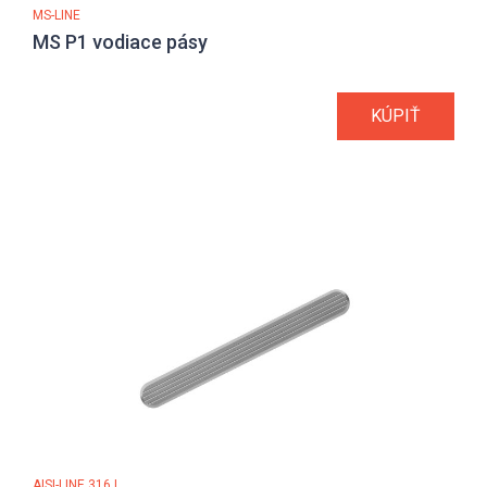
MS-LINE
MS P1 vodiace pásy
KÚPIŤ
AISI-LINE 316 L