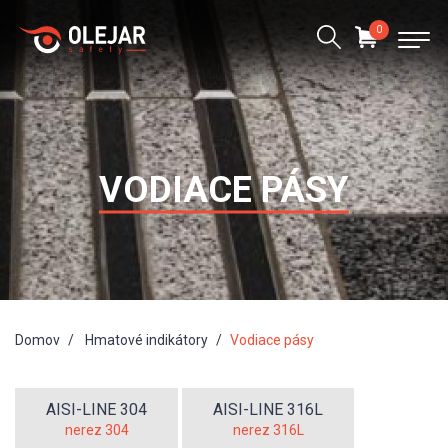
0
VODIACE PÁSY
Domov
Hmatové indikátory
Vodiace pásy
AISI-LINE 304
AISI-LINE 316L
nerez 304
nerez 316L