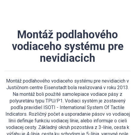
Montáž podlahového
vodiaceho systému pre
nevidiacich
Montáž podlahového vodiaceho systému pre nevidiacich v
Justičnom centre Eisenstadt bola realizovaná v roku 2013.
Na montáž boli použité samolepiace vodiace pásy z
polyuretánu typu TPU/P1. Vodiaci systém je zostavený
podľa pravidiel ISOTI - International System Of Tactile
Indicators. Rozličný počet a usporadanie pásov vo vodiacej
línii definuje funkciu vodiacej línie, alebo informuje o cieli
vodiacej cesty. Základný okruh pozostáva z 3-línie, cesta k
výťahu je 4-línia, cesta ku schodom je 5-línia, varovné pole