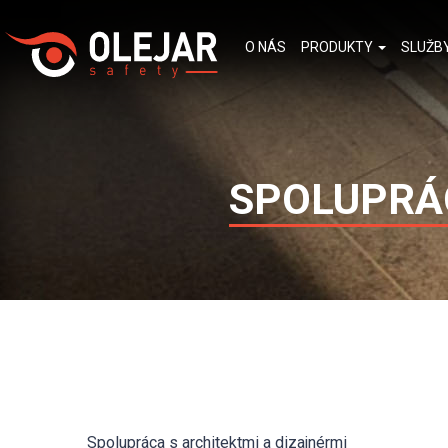
O NÁS
PRODUKTY
SLUŽB
SPOLUPRÁC
Spolupráca s architektmi a dizajnérmi