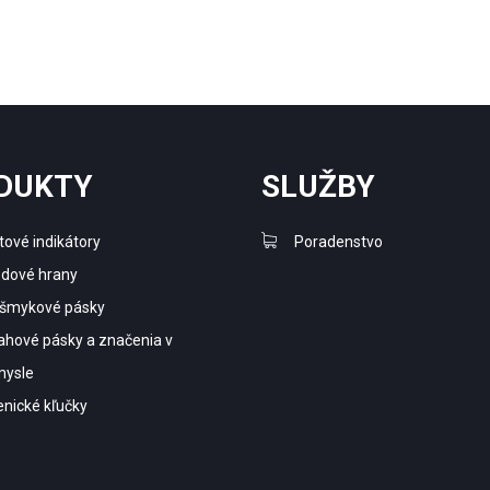
DUKTY
SLUŽBY
ové indikátory
Poradenstvo
dové hrany
išmykové pásky
ahové pásky a značenia v
mysle
enické kľučky