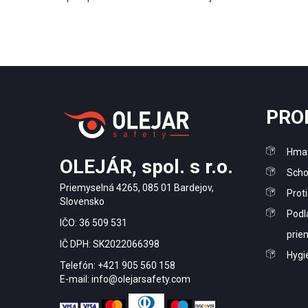
PRO
Hmat
OLEJÁR, spol. s r.o.
Scho
Priemyselná 4265, 085 01 Bardejov,
Prot
Slovensko
Podl
IČO: 36 509 531
prie
IČ DPH: SK2022066398
Hygi
Telefón: +421 905 560 158
E-mail: info@olejarsafety.com