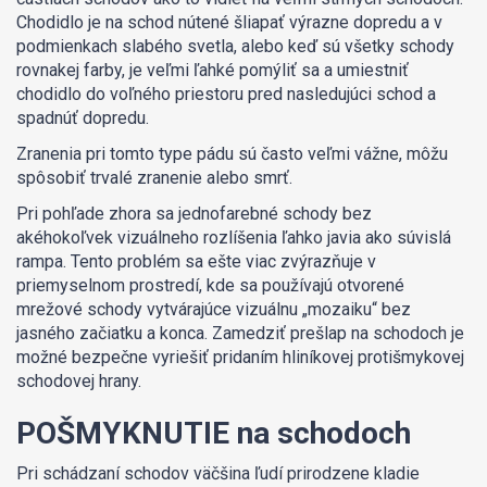
Chodidlo je na schod nútené šliapať výrazne dopredu a v
podmienkach slabého svetla, alebo keď sú všetky schody
rovnakej farby, je veľmi ľahké pomýliť sa a umiestniť
chodidlo do voľného priestoru pred nasledujúci schod a
spadnúť dopredu.
Zranenia pri tomto type pádu sú často veľmi vážne, môžu
spôsobiť trvalé zranenie alebo smrť.
Pri pohľade zhora sa jednofarebné schody bez
akéhokoľvek vizuálneho rozlíšenia ľahko javia ako súvislá
rampa. Tento problém sa ešte viac zvýrazňuje v
priemyselnom prostredí, kde sa používajú otvorené
mrežové schody vytvárajúce vizuálnu „mozaiku“ bez
jasného začiatku a konca. Zamedziť prešlap na schodoch je
možné bezpečne vyriešiť pridaním hliníkovej protišmykovej
schodovej hrany.
POŠMYKNUTIE na schodoch
Pri schádzaní schodov väčšina ľudí prirodzene kladie