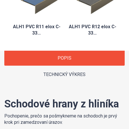
ALH1 PVC R11 elox C-
ALH1 PVC R12 elox C-
33…
33…
POPIS
TECHNICKÝ VÝKRES
Schodové hrany z hliníka
Pochopenie, prečo sa pošmykneme na schodoch je prvý
krok pri zamedzovaní úrazov.