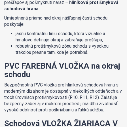
prešľapov aj pošmyknutí naraz –
hliníková protišmyková
schodová hrana
.
Umiestnená priamo nad okraj nášľapnej časti schodu
poskytuje:
jasnú kontrastnú líniu schodu, ktorá vizuálne a
hmatovo definuje okraj a zabraňuje prešľapu,
robustnú protišmykovú zónu schodu s vysokou
trakciou presne tam, kde je potrebná.
PVC FAREBNÁ VLOŽKA na okraj
schodu
Bezpečnostná PVC vložka pre hliníkovú schodovú hranu s
moderným dizajnom je dostupná v niekoľkých odtieňoch a v
troch úrovniach protišmykovosti (R10, R11, R12). Zaisťuje
bezpečný záber aj v mokrom prostredí, má dlhú životnosť,
vysokú odolnosť proti poškriabaniu a ľahkú údržbu.
Schodová VLOŽKA ŽIARIACA V