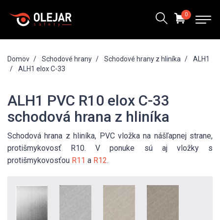
0
Domov
Schodové hrany
Schodové hrany z hliníka
ALH1
ALH1 elox C-33
ALH1 PVC R10 elox C-33
schodová hrana z hliníka
Schodová hrana z hliníka, PVC vložka na nášľapnej strane,
protišmykovosť R10. V ponuke sú aj vložky s
protišmykovosťou
R11
a
R12
.