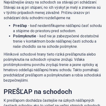
Najvážnejšie úrazy na schodoch sa stávajú pri schádzaní.
Stávajú sa aj pri stúpaní, no ich výskyt je malý a zranenia sú
v týchto prípadoch menej závažné. Príčinu úrazov pri
schádzaní dolu schodmi rozdeľujeme na:
Prešľap
- keď neidentifikujeme nášľapnú časť schodu
a stúpime do priestoru pred schodom.
Pošmyknutie
- keď nie je zabezpečené dostatočné
trenie v kontaktnom bode nášľapnej časti schodu a
naše chodidlo sa na schode pošmykne.
Hliníkové schodové hrany tieto riziká prešľapnutia alebo
pošmyknutia na schodoch výrazne znižujú. Vďaka
protišmykovému povrchu zvyšujú trenie a jasne opticky aj
hmatovo oddeľujú nášľapnú hranu schodu. Takto pomáhajú
predchádzať prešľapom a pošmyknutiam a robia schodiská
bezpečnejšími.
PREŠĽAP na schodoch
K prešľapom dochádza častejšie na úzkych nášľapných
častiach schodov ako to vidieť na veľmi strmých schodoch.