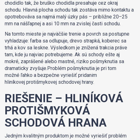
chodidlo tak, že bruško chodidla presahuje cez okraj
schodu. Hlavná plocha schodu tak zostáva mimo kontaktu a
opotrebováva sa najmä malý úzky pás – približne 20–25
mm na nášľapnej a asi 10 mm na zvislej časti schodu.
Na tomto mieste je najväčšie trenie a povrch sa postupne
vyhladzuje: farba sa odlupuje, drevo strapká, koberec sa
trhá a kov sa leskne. Výsledkom je znížená trakcia práve
tam, kde ju najviac potrebujeme. Ak sú schody ešte aj
mokré, zaprášené alebo mastné, riziko pošmyknutia sa
dramaticky zvyšuje.Problém pošmyknutia je pri tom
možné ľahko a bezpečne vyriešiť pridanim
hliníkovej protišmykovej schodovej hrany.
RIEŠENIE – HLINÍKOVÁ
PROTIŠMYKOVÁ
SCHODOVÁ HRANA
Jedným kvalitným produktom je možné vyriešiť problém