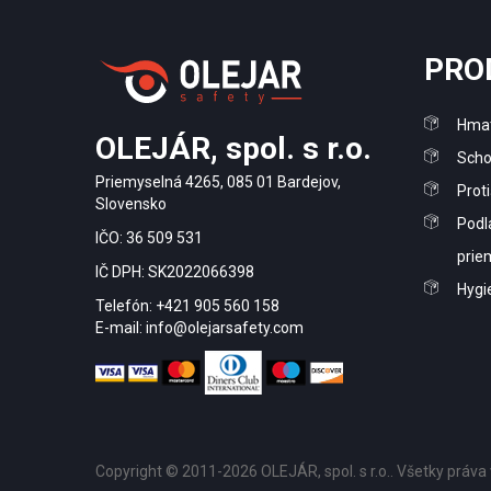
PRO
Hmat
OLEJÁR, spol. s r.o.
Scho
Priemyselná 4265, 085 01 Bardejov,
Prot
Slovensko
Podl
IČO: 36 509 531
prie
IČ DPH: SK2022066398
Hygi
Telefón: +421 905 560 158
E-mail: info@olejarsafety.com
Copyright © 2011-2026 OLEJÁR, spol. s r.o.. Všetky práva