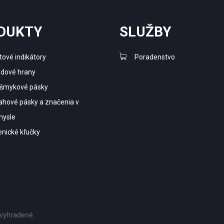
DUKTY
SLUŽBY
ové indikátory
Poradenstvo
dové hrany
išmykové pásky
ahové pásky a značenia v
mysle
enické kľučky
 vyhradené.