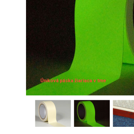
Úniková páska žiariaca v tme