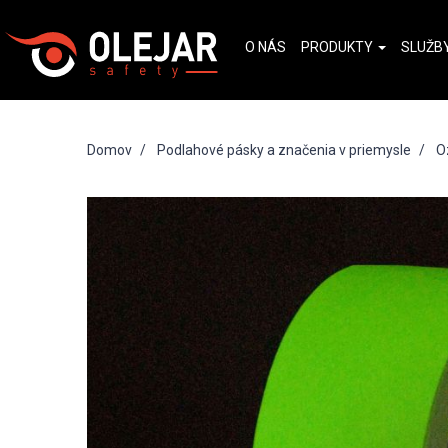
O NÁS
PRODUKTY
SLUŽB
Domov
Podlahové pásky a značenia v priemysle
O