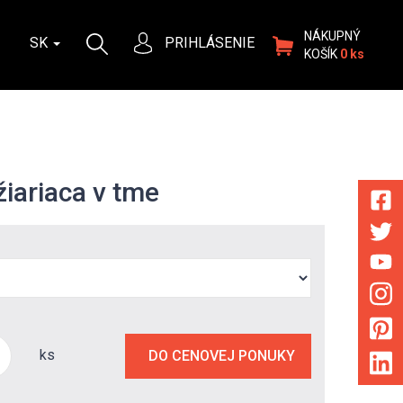
NÁKUPNÝ
SK
PRIHLÁSENIE
KOŠÍK
0 ks
iariaca v tme
ks
DO CENOVEJ PONUKY