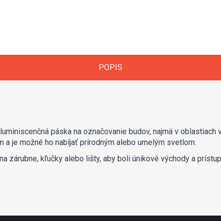
POPIS
oluminiscenčná páska na označovanie budov, najmä v oblastiach v
 a je možné ho nabíjať prírodným alebo umelým svetlom.
na zárubne, kľučky alebo lišty, aby boli únikové východy a prístu