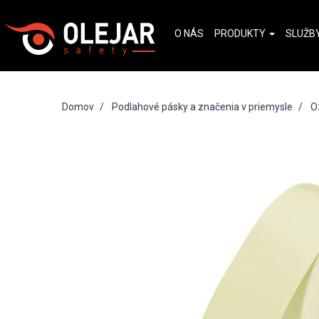
O NÁS
PRODUKTY
SLUŽB
Domov
Podlahové pásky a značenia v priemysle
O