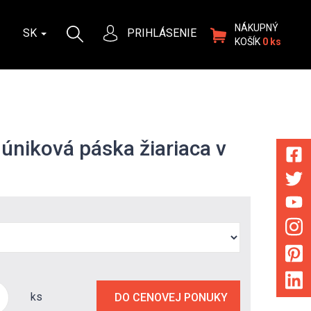
NÁKUPNÝ
SK
PRIHLÁSENIE
KOŠÍK
0 ks
úniková páska žiariaca v
ks
DO CENOVEJ PONUKY