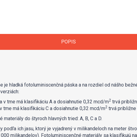
POPIS
e je hladká fotoluminiscenčná páska a na rozdiel od nášho bežn
 verziách:
2
 v tme má klasifikáciu A a dosiahnutie 0,32 mcd/m
trvá približ
2
v tme má klasifikáciu C a dosiahnutie 0,32 mcd/m
trvá približne
materiály do štyroch hlavných tried: A, B, C a D.
ly podľa ich jasu, ktorý je vyjadrený v milikandeloch na meter št
1000 milikandelov). Fotoluminiscenčné materiály sa klasifikujú na