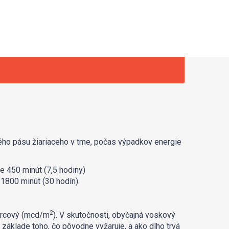
ého pásu žiariaceho v tme, počas výpadkov energie
ne 450 minút (7,5 hodiny)
 1800 minút (30 hodín).
2
vorcový (mcd/m
). V skutočnosti, obyčajná voskový
 základe toho, čo pôvodne vyžaruje, a ako dlho trvá