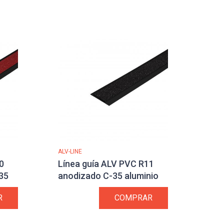
ALV-LINE
0
Línea guía ALV PVC R11
35
anodizado C-35 aluminio
R
COMPRAR