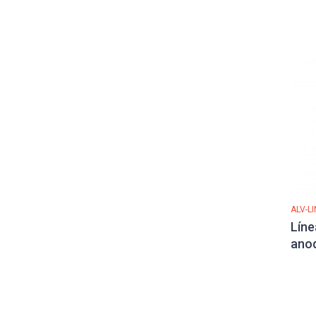
ALV-LI
Líne
anod