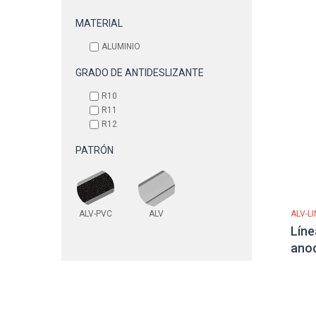
MATERIAL
ALUMINIO
GRADO DE ANTIDESLIZANTE
R10
R11
R12
PATRÓN
ALV-PVC
ALV
ALV-LI
Líne
ano