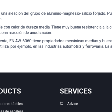
una aleación del grupo de aluminio-magnesio-silicio forjado. Pu
n.
le con calor de dureza media. Tiene muy buena resistencia a la 
buena reacción de anodización.
mente, EN AW-6060 tiene propiedades mecánicas medias y buena r
tiliza, por ejemplo, en las industrias automotriz y ferroviaria.
DUCTS
SERVICES
adores táctiles
Advice
les de escalera