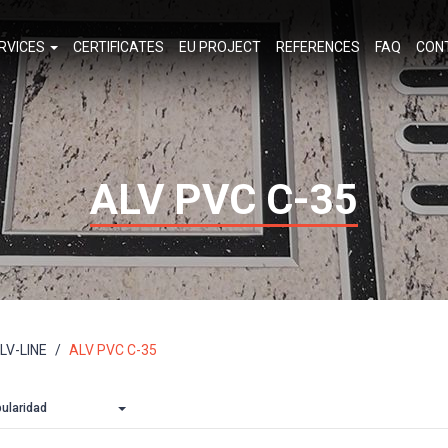
RVICES
CERTIFICATES
EU PROJECT
REFERENCES
FAQ
CON
ALV PVC C-35
ALV-LINE
ALV PVC C-35
ularidad