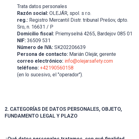
Trata datos personales
Razón social:
OLEJÁR, spol. s r.o.
reg.:
Registro Mercantil Distr. tribunal Prešov, dpto.
Sro, n. 16631 / P
Domicilio fiscal:
Priemyselná 4265, Bardejov 085 01
NIF:
36509 531
Número de IVA:
SK202206639
Persona de contacto:
Marián Olejár, gerente
correo electrónico:
info@olejarsafety.com
teléfono:
+42190560158
(en lo sucesivo, el "operador").
2. CATEGORÍAS DE DATOS PERSONALES, OBJETO,
FUNDAMENTO LEGAL Y PLAZO
¿Qué datos personales tratamos, con qué finalidad,