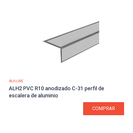
ALH-LINE
ALH2 PVC R10 anodizado C-31 perfil de
escalera de aluminio
COMPRAR