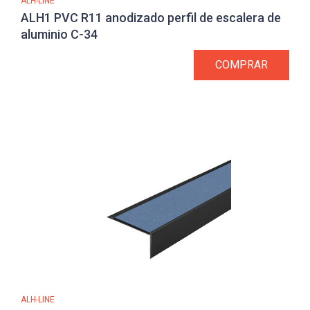
ALH-LINE
ALH1 PVC R11 anodizado perfil de escalera de
aluminio C-34
COMPRAR
ALH-LINE