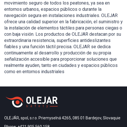
movimiento seguro de todos los peatones, ya sea en
entornos urbanos, espacios públicos o durante la
navegación segura en instalaciones industriales. OLEJAR
ofrece una calidad superior en la fabricación, el suministro y
la instalación de elementos táctiles para personas ciegas o
con baja visión. Los productos de OLEJAR destacan por su
extraordinaria resistencia, superficies antideslizantes
fiables y una función táctil precisa. OLEJAR se dedica
continuamente al desarrollo y producción de su propia
señalización accesible para proporcionar soluciones que
realmente ayuden, tanto en ciudades y espacios públicos
como en entornos industriales
OLEJÁR, spol, s.r.o. Priemyselná 4265, 085 01 Bardejov, Slovaquie
Phone: +421 905 560 158