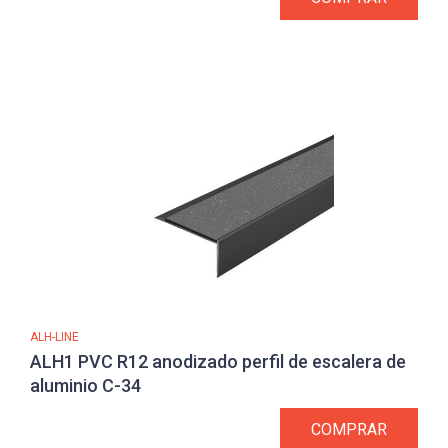
ALH-LINE
ALH1 PVC R12 anodizado perfil de escalera de
aluminio C-34
COMPRAR