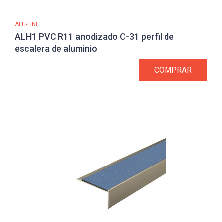
ALH-LINE
ALH1 PVC R11 anodizado C-31 perfil de
escalera de aluminio
COMPRAR