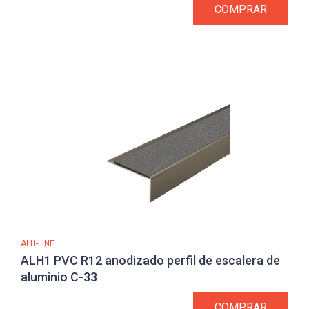
COMPRAR
ALH-LINE
ALH1 PVC R12 anodizado perfil de escalera de
aluminio C-33
COMPRAR