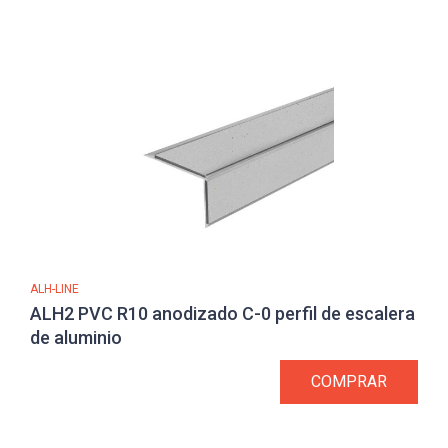
ALH-LINE
ALH2 PVC R10 anodizado C-0 perfil de escalera
de aluminio
COMPRAR