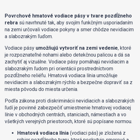
Povrchové hmatové vodiace pásy v tvare pozdĺžneho
rebra
sú navrhnuté tak, aby svojím funkčným usporiadaním
na zemi určovali vodiace pokyny a smer chôdze nevidiacim
a slabozrakým ľuďom.
Vodiace pásy
umožňujú vytvoriť na zemi vedenie
, ktoré
je rozpoznateľné nohami alebo detekčnou palicou a dá sa
zachytiť aj vizuálne. Vodiace pásy pomáhajú nevidiacim a
slabozrakým ľudom pri orientácii prostredníctvom
pozdĺžneho reliéfu. Hmatová vodiaca línia umožňuje
nevidiacim a slabozrakým rýchlo a bezpečne dopraviť sa z
miesta pôvodu do miesta určenia.
Podľa zákona proti diskriminácii nevidiacich a slabozrakých
ľudí je povinné zabezpečiť umiestnenie hmatovej vodiacej
línie v obchodných centrách, staniciach, námestiach a vo
všetkých verejných priestoroch, ktoré sú popísane normou.
Hmatová vodiaca línia
(vodiaci pás) je zložená z
rebier pozdĺžneho tvaru, ktorá poskytuje smerové a