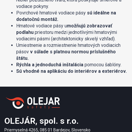
vodiace pokyny.
Povrchové hmatové vodiace pásy
sú ideálne na
dodatočnú montáž.
Hmatové vodiace pásy u
možňujú zobrazovať
podlahu
priestoru medzi jednotlivými hmatovými
vodiacimi pásmi (architektonicky skvelý vzhľad).
Umiestnenie a rozmiestnenie hmatových vodiacich
pásov
v súlade s platnou normou príslušného
štátu.
Rýchla a jednoduchá inštalácia
pomocou šablóny.
Sú vhodné na aplikáciu do interiérov a exteriérov.
OLEJÁR, spol. s r.o.
Priemyselná 4265, 085 01 Bardejov, Slovensko