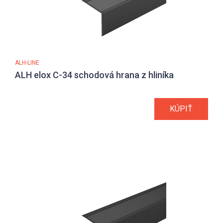
ALH-LINE
ALH elox C-34 schodová hrana z hliníka
KÚPIŤ