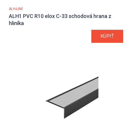
ALH-LINE
ALH1 PVC R10 elox C-33 schodová hrana z
hliníka
KÚPIŤ