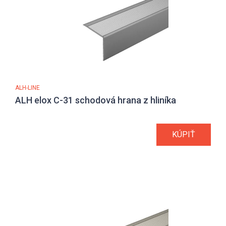
ALH-LINE
ALH elox C-31 schodová hrana z hliníka
KÚPIŤ