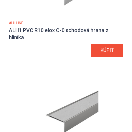
ALH-LINE
ALH1 PVC R10 elox C-0 schodová hrana z
hliníka
KÚPIŤ