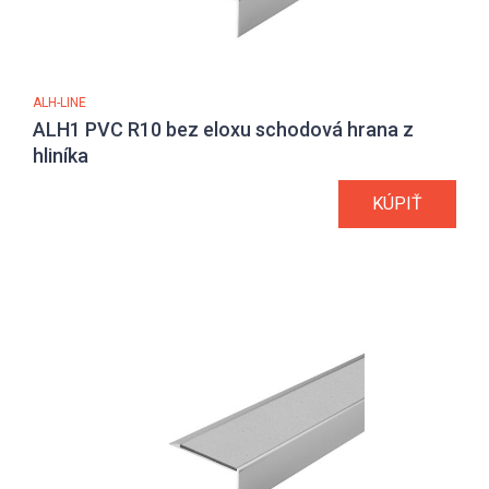
ALH-LINE
ALH1 PVC R10 bez eloxu schodová hrana z
hliníka
KÚPIŤ