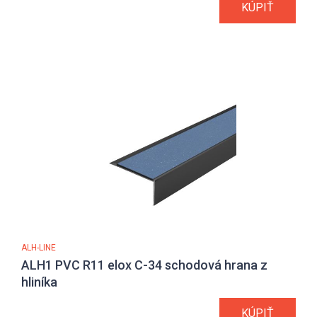
KÚPIŤ
ALH-LINE
ALH1 PVC R11 elox C-34 schodová hrana z
hliníka
KÚPIŤ