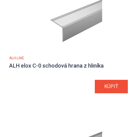
ALH-LINE
ALH elox C-0 schodová hrana z hliníka
KÚPIŤ