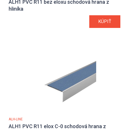
ALH1 PVC R11 bez eloxu schodová hrana z
hliníka
KÚPIŤ
ALH-LINE
ALH1 PVC R11 elox C-0 schodová hrana z