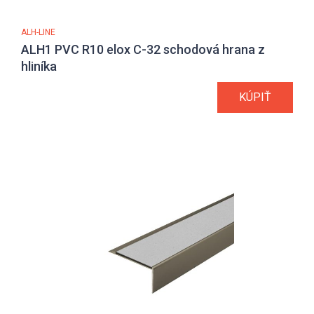
ALH-LINE
ALH1 PVC R10 elox C-32 schodová hrana z
hliníka
KÚPIŤ