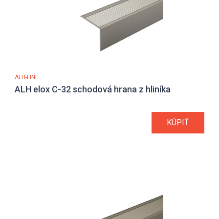
ALH-LINE
ALH elox C-32 schodová hrana z hliníka
KÚPIŤ