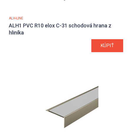
ALH-LINE
ALH1 PVC R10 elox C-31 schodová hrana z
hliníka
KÚPIŤ