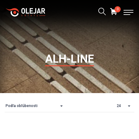
0
ALH-LINE
Podľa obľúbenosti
24