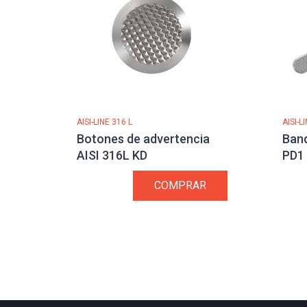
AISI-LINE 316 L
AISI-L
Botones de advertencia
Band
AISI 316L KD
PD1
COMPRAR