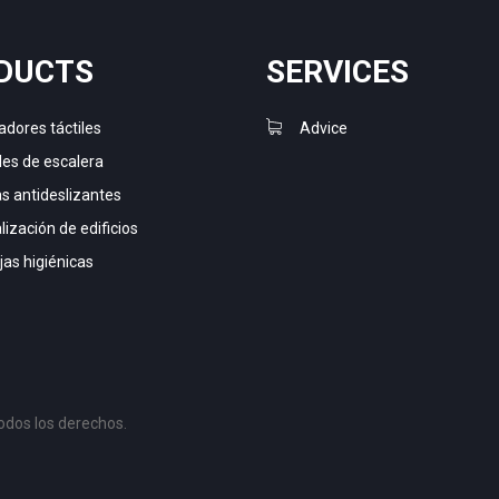
DUCTS
SERVICES
adores táctiles
Advice
les de escalera
as antideslizantes
ización de edificios
jas higiénicas
odos los derechos.