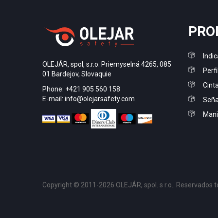
PRO
Indic
OLEJÁR, spol, s.r.o. Priemyselná 4265, 085
Perfi
01 Bardejov, Slovaquie
Cint
Phone: +421 905 560 158
E-mail: info@olejarsafety.com
Señal
Mani
Copyright © 2011-2026 OLEJÁR, spol. s r.o.. Reservados t