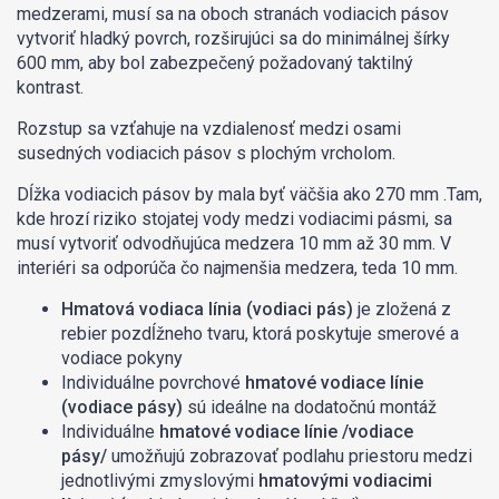
medzerami, musí sa na oboch stranách vodiacich pásov
vytvoriť hladký povrch, rozširujúci sa do minimálnej šírky
600 mm, aby bol zabezpečený požadovaný taktilný
kontrast.
Rozstup sa vzťahuje na vzdialenosť medzi osami
susedných vodiacich pásov s plochým vrcholom.
Dĺžka vodiacich pásov by mala byť väčšia ako 270 mm .Tam,
kde hrozí riziko stojatej vody medzi vodiacimi pásmi, sa
musí vytvoriť odvodňujúca medzera 10 mm až 30 mm. V
interiéri sa odporúča čo najmenšia medzera, teda 10 mm.
Hmatová vodiaca línia (vodiaci pás)
je zložená z
rebier pozdĺžneho tvaru, ktorá poskytuje smerové a
vodiace pokyny
Individuálne povrchové
hmatové vodiace línie
(vodiace pásy)
sú ideálne na dodatočnú montáž
Individuálne
hmatové vodiace línie /vodiace
pásy/
umožňujú zobrazovať podlahu priestoru medzi
jednotlivými zmyslovými
hmatovými vodiacimi