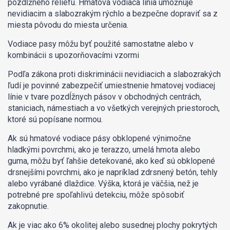
pozdĺžneho reliéfu. Hmatová vodiaca línia umožňuje
nevidiacim a slabozrakým rýchlo a bezpečne dopraviť sa z
miesta pôvodu do miesta určenia.
Vodiace pasy môžu byť použité samostatne alebo v
kombinácii s upozorňovacími vzormi
Podľa zákona proti diskriminácii nevidiacich a slabozrakých
ľudí je povinné zabezpečiť umiestnenie hmatovej vodiacej
línie v tvare pozdĺžnych pásov v obchodných centrách,
staniciach, námestiach a vo všetkých verejných priestoroch,
ktoré sú popísane normou.
Ak sú hmatové vodiace pásy obklopené výnimočne
hladkými povrchmi, ako je terazzo, umelá hmota alebo
guma, môžu byť ľahšie detekované, ako keď sú obklopené
drsnejšími povrchmi, ako je napríklad zdrsnený betón, tehly
alebo vyrábané dlaždice. Výška, ktorá je väčšia, než je
potrebné pre spoľahlivú detekciu, môže spôsobiť
zakopnutie.
Ak je viac ako 6% okolitej alebo susednej plochy pokrytých