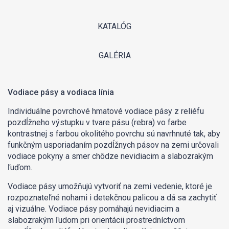
KATALÓG
GALÉRIA
Vodiace pásy a vodiaca línia
Individuálne povrchové hmatové vodiace pásy z reliéfu
pozdĺžneho výstupku v tvare pásu (rebra) vo farbe
kontrastnej s farbou okolitého povrchu sú navrhnuté tak, aby
funkčným usporiadaním pozdĺžnych pásov na zemi určovali
vodiace pokyny a smer chôdze nevidiacim a slabozrakým
ľuďom.
Vodiace pásy umožňujú vytvoriť na zemi vedenie, ktoré je
rozpoznateľné nohami i detekčnou palicou a dá sa zachytiť
aj vizuálne. Vodiace pásy pomáhajú nevidiacim a
slabozrakým ľudom pri orientácii prostredníctvom