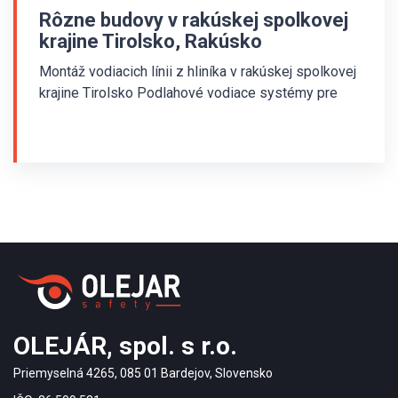
Rôzne budovy v rakúskej spolkovej
krajine Tirolsko, Rakúsko
Montáž vodiacich línii z hliníka v rakúskej spolkovej
krajine Tirolsko Podlahové vodiace systémy pre
nevidiacich boli nainštalované v
niekoľkých budovách v rakúskej spolkovej krajine
Tirolsko. Použitá bola vodiaca línia z hliníka ALV s
farebnou protišmykovou vložkou z PVC. Na fotkách
môžete vidieť vodiace a varovné indikátory v
materskej škole, múzeu a na miestnom úrade.
Montáž bola prevedená pomocou tekutého lepidla.
Varovné pole pred schodami hore je zostavené z
priečne orientovaných vodiacich línií.
OLEJÁR, spol. s r.o.
Priemyselná 4265, 085 01 Bardejov, Slovensko