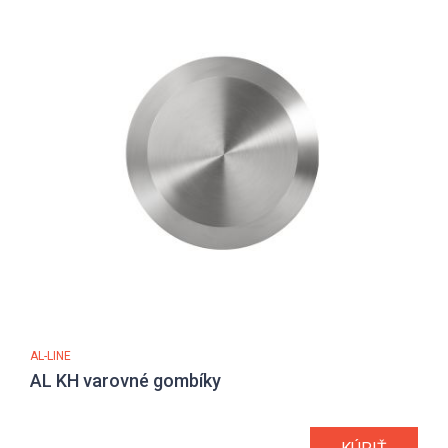
AL-LINE
AL KH varovné gombíky