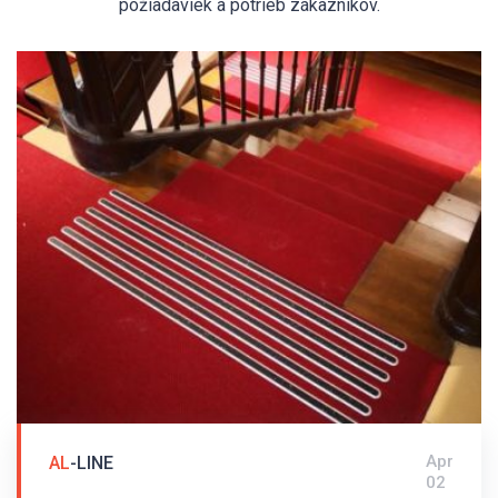
požiadaviek a potrieb zákazníkov.
Apr
AL
-LINE
02