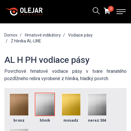
0
Domov
Hmatové indikátory
Vodiace pásy
Z hliníka AL-LINE
AL H PH vodiace pásy
Povrchové hmatové vodiace pásy v tvare hranatého
pozdĺžneho rebra vyrobené z hliníka, hladký povrch.
bronz
hliník
mosadz
nerez 304