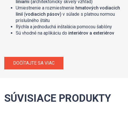
líniami (
architektonicky skvelý vzhľad)
Umiestnenie a rozmiestnenie
hmatových vodiacich
línií
(
vodiacich pásov)
v súlade s platnou normou
príslušného štátu
Rýchla a jednoduchá inštalácia pomocou šablóny
Sú vhodné na aplikáciu do
interiérov a exteriérov
DOČÍTAJTE SA VIAC
SÚVISIACE PRODUKTY