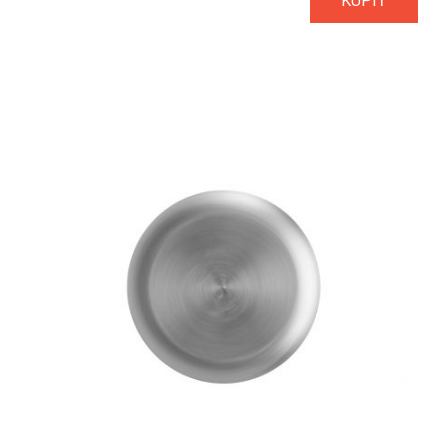
KÚPIŤ