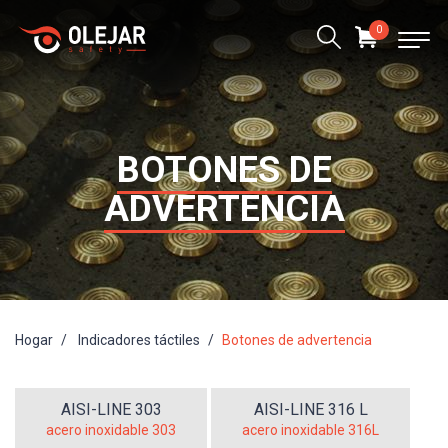
0
BOTONES DE
ADVERTENCIA
Hogar
Indicadores táctiles
Botones de advertencia
AISI-LINE 303
AISI-LINE 316 L
acero inoxidable 303
acero inoxidable 316L