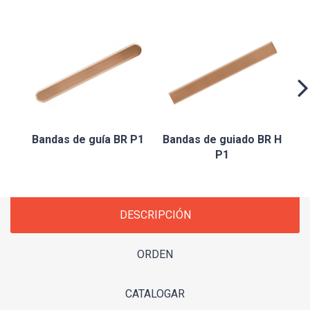
B
Bandas de guía BR P1
Bandas de guiado BR H
P1
DESCRIPCIÓN
ORDEN
CATALOGAR