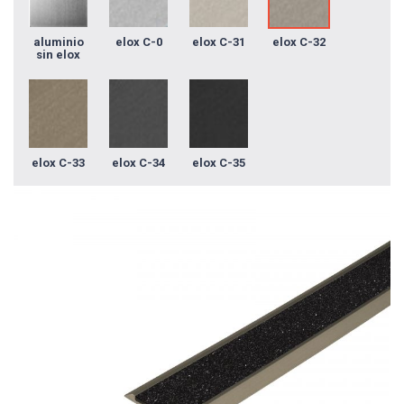
aluminio
elox C-0
elox C-31
elox C-32
sin elox
elox C-33
elox C-34
elox C-35