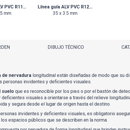
ALV PVC R11…
Línea guía ALV PVC R12…
.5 mm
35 x 3.5 mm
RDEN
DIBUJO TÉCNICO
CAT
ma de nervadura
longitudinal están diseñadas de modo que su dis
as personas invidentes y deficientes visuales.
l suelo
que es reconocible por los pies o por el bastón de dete
eficientes visuales a orientarse a través del relieve longitudinal
pida y segura desde el lugar de origen hasta el destino.
rsonas invidentes y deficientes visuales, es obligatorio asegurar
 los espacios públicos que se describen en la norma.
ompuesta por nervadura de forma longitudinal que brindan instruc