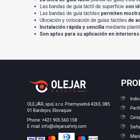
Las bandas de guía táctil de superficie
son i
Las bandas de guía táctiles
permiten mostra
Ubicación y colocación de guías táctiles
de a
Instalación rápida y sencilla
mediante plantil
Son aptos para su aplicación en interiores
PRO
Indic
OLEJÁR, spol, s.r.o. Priemyselná 4265, 085
Perfi
01 Bardejov, Slovaquie
Cint
Phone: +421 905 560 158
E-mail: info@olejarsafety.com
Señal
Mani