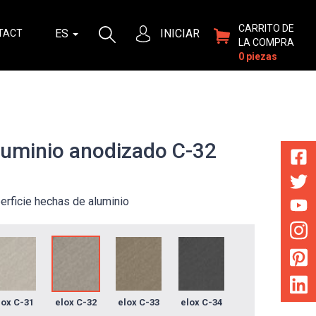
CARRITO DE
ES
INICIAR
TACT
LA COMPRA
0 piezas
aluminio anodizado C-32
perficie hechas de aluminio
lox C-31
elox C-32
elox C-33
elox C-34