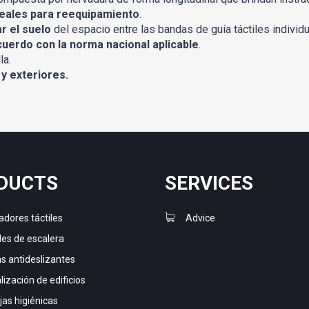
deales para reequipamiento
.
r el suelo
del espacio entre las bandas de guía táctiles individu
cuerdo con la norma nacional aplicable
.
la.
 y exteriores.
DUCTS
SERVICES
adores táctiles
Advice
les de escalera
as antideslizantes
ización de edificios
jas higiénicas