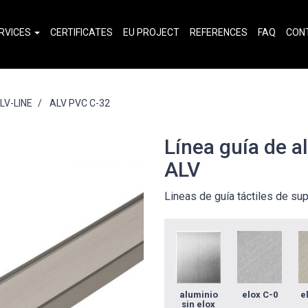
RVICES
CERTIFICATES
EU PROJECT
REFERENCES
FAQ
CON
ALV-LINE
ALV PVC C-32
Línea guía de 
ALV
Lineas de guía táctiles de su
aluminio
elox C-0
e
sin elox