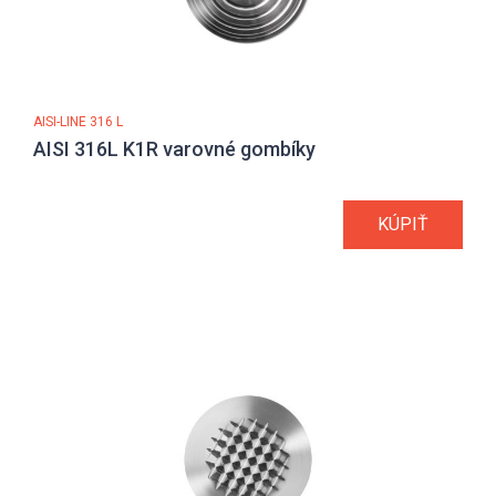
AISI-LINE 316 L
AISI 316L K1R varovné gombíky
KÚPIŤ