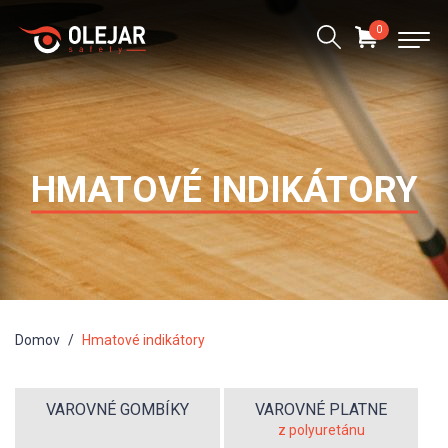
0
HMATOVÉ INDIKÁTORY
Domov
Hmatové indikátory
VAROVNÉ GOMBÍKY
VAROVNÉ PLATNE
z polyuretánu