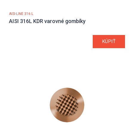
AISI-LINE 316 L
AISI 316L KDR varovné gombíky
KÚPIŤ