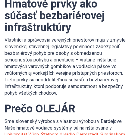
Hmatové prvky ako
súčasť bezbariérovej
infraštruktúry
Vlastníci a správcovia verejných priestorov majú v zmysle
slovenskej stavebnej legislatívy povinnosť zabezpečiť
bezbariérový pohyb pre osoby s obmedzenou
schopnosťou pohybu a orientácie – vrátane inštalácie
hmatových varovných gombíkov a vodiacich pásov vo
vnútorných aj vonkajších verejne prístupných priestoroch.
Tieto prvky sú neoddeliteľnou súčasťou bezbariérovej
infraštruktúry, ktorá podporuje samostatnosť a bezpečný
pohyb všetkých chodcov.
Prečo OLEJÁR
Sme slovenský výrobca s vlastnou výrobou v Bardejove.
Naše hmatové vodiace systémy sú nainštalované v
Universität Wien
,
Štátnom divadle Darmstadt
,
Slovinskom