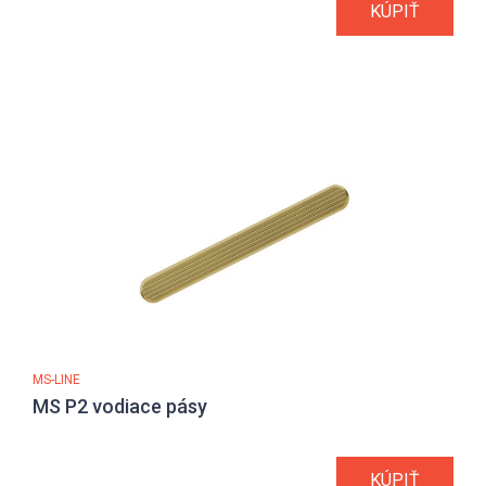
KÚPIŤ
MS-LINE
MS P2 vodiace pásy
KÚPIŤ