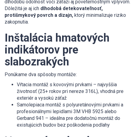
dlhodobú odolnosť voči záťaži aj poveternostným vplyvom.
Dôležitá je aj ich
dlhodobá detekovateľnosť,
protišmykový povrch a dizajn,
ktorý minimalizuje riziko
zakopnutia.
Inštalácia hmatových
indikátorov pre
slabozrakých
Ponúkame dva spôsoby montáže:
Vŕtacia montáž s kovovými prvkami – najvyššia
životnosť (25+ rokov pri nereze 316L), vhodná pre
exteriér a vysokú záťaž
Samolepiaca montáž s polyuretánovými prvkami a
profesionálnymi lepidlami 3M VHB 5925 alebo
Gerband 941 – ideálna pre dodatočnú montáž do
existujúcich budov bez poškodenia podlahy