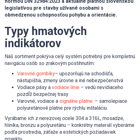
normou DIN 32984:2023 a aktuálne platnou slovenskou
legislatívou pre stavby užívané osobami s
obmedzenou schopnosťou pohybu a orientácie.
Typy hmatových
indikátorov
Náš sortiment pokrýva celý systém potrebný pre kompletnú
navigáciu osôb so zrakovým postihnutím:
Varovné gombíky
– upozorňujú na schodišťa,
nástupištia, zmeny úrovne a iné nebezpečenstvá
Vodiace pásy a
vodiace línie
– vedú nevidiaceho
pozdĺž bezpečnej trasy
Varovné, vodiace a
signálne platne
. – samolepiace
polyuretánové platne pre rýchlu inštaláciu
Vyrábame ich z nerezovej ocele 304 a 316L, mosadze,
hliníka, bronzu a polyuretánu – konkrétny materiál vyberáme
podľa prostredia, záťaže a estetických požiadaviek
projektu.