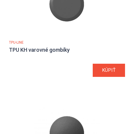
TPU-LINE
TPU KH varovné gombíky
KÚPIŤ