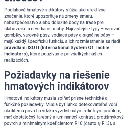
Podlahové hmatové indikátory slúžia ako efektívne
značenie, ktoré upozorňuje na zmeny smeru,
nebezpečenstvo alebo dôležité body na trase pre
slabozraké a nevidiace osoby. Najčastejšie typy – varovné
gombíky, varovné pásy, vodiace pásy a signálne pásy –
majú každý špecifickú funkciu, a ich rozmiestnenie sa riadi
pravidlami ISOTI (International System Of Tactile
Indicators),
ktoré používame pri všetkých našich
realizáciách.
Požiadavky na riešenie
hmatových indikátorov
Hmatové indikátory musia spĺňať prísne technické a
funkčné požiadavky. Musia byť ľahko detekovateľné voči
okolitému povrchu vďaka vyzdvihnutým reliéfnym profilom,
mať dostatočný farebný a luminantný kontrast, protišmykový
povrch s minimálnym koeficientom R10 (často aj R13), a