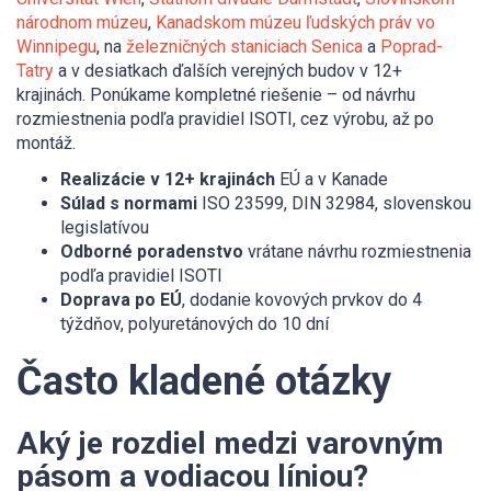
národnom múzeu
,
Kanadskom múzeu ľudských práv vo
Winnipegu
, na
železničných staniciach Senica
a
Poprad-
Tatry
a v desiatkach ďalších verejných budov v 12+
krajinách. Ponúkame kompletné riešenie – od návrhu
rozmiestnenia podľa pravidiel ISOTI, cez výrobu, až po
montáž.
Realizácie v 12+ krajinách
EÚ a v Kanade
Súlad s normami
ISO 23599, DIN 32984, slovenskou
legislatívou
Odborné poradenstvo
vrátane návrhu rozmiestnenia
podľa pravidiel ISOTI
Doprava po EÚ
, dodanie kovových prvkov do 4
týždňov, polyuretánových do 10 dní
Často kladené otázky
Aký je rozdiel medzi varovným
pásom a vodiacou líniou?