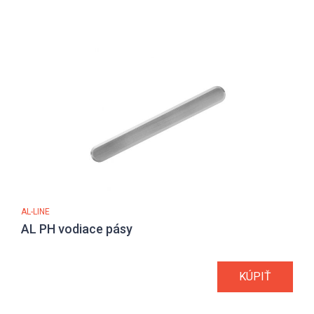
AL-LINE
AL PH vodiace pásy
KÚPIŤ