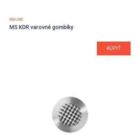
MS-LINE
MS KDR varovné gombíky
KÚPIŤ