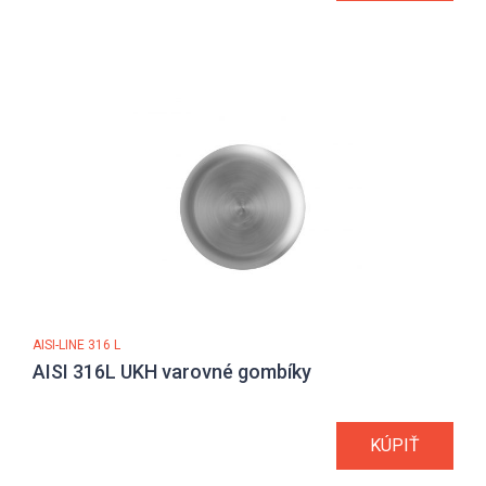
AISI-LINE 316 L
AISI 316L UKH varovné gombíky
KÚPIŤ