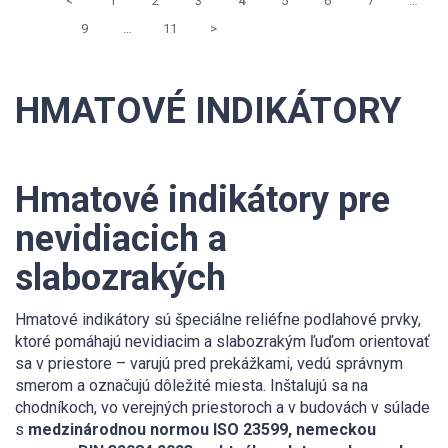
<
1
2
3
4
5
6
7
…
9
…
11
>
HMATOVÉ INDIKÁTORY
Hmatové indikátory pre
nevidiacich a
slabozrakých
Hmatové indikátory sú špeciálne reliéfne podlahové prvky,
ktoré pomáhajú nevidiacim a slabozrakým ľuďom orientovať
sa v priestore – varujú pred prekážkami, vedú správnym
smerom a označujú dôležité miesta. Inštalujú sa na
chodníkoch, vo verejných priestoroch a v budovách v súlade
s
medzinárodnou normou ISO 23599, nemeckou