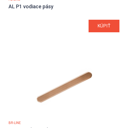
AL P1 vodiace pásy
KÚPIŤ
BR-LINE