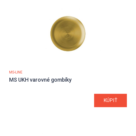
MS-LINE
MS UKH varovné gombíky
KÚPIŤ