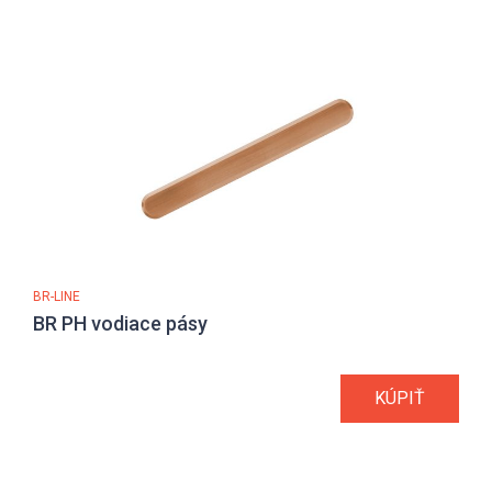
BR-LINE
BR PH vodiace pásy
KÚPIŤ