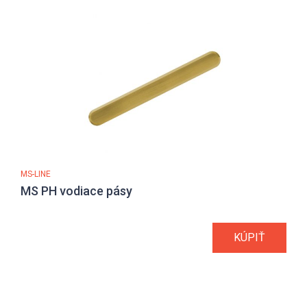
MS-LINE
MS PH vodiace pásy
KÚPIŤ