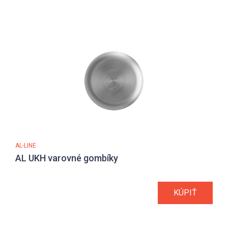
AL-LINE
AL UKH varovné gombíky
KÚPIŤ