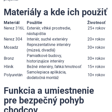
Materiály a kde ich použiť
Materiál
Použitie
Životnosť
Nerez 316L
Exteriér, vlhké prostredie,
25+ rokov
nástupištia
Nerez 304
Interiér, suché exteriéry
20+ rokov
Reprezentatívne interiéry
Mosadz
30+ rokov
(múzeá, divadlá)
Pamiatkové budovy,
Bronz
30+ rokov
historizujúce interiéry
Hliník
Bežné interiéry, ľahká hmotnosť
15+ rokov
Samolepiaca aplikácia,
Polyuretán
10+ rokov
dodatočná montáž
Funkcia a umiestnenie
pre bezpečný pohyb
chodcov