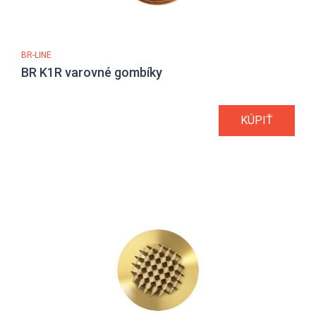
BR-LINE
BR K1R varovné gombíky
KÚPIŤ