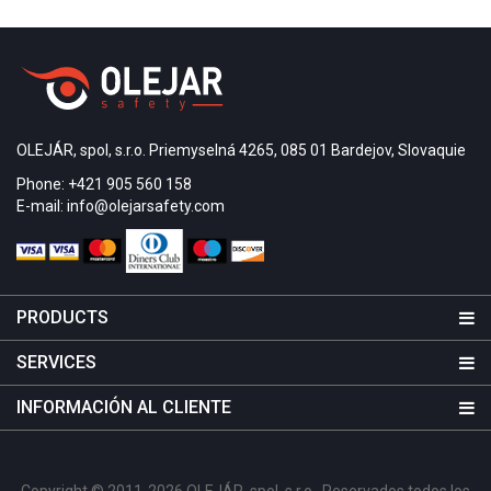
museo y la oficina local. El montaje se realizó con
cola líquida. El campo de advertencia frente a las
escaleras en la parte superior está compuesto por
líneas de guía orientadas transversalmente.
OLEJÁR, spol, s.r.o. Priemyselná 4265, 085 01 Bardejov, Slovaquie
Phone: +421 905 560 158
E-mail: info@olejarsafety.com
PRODUCTS
SERVICES
INFORMACIÓN AL CLIENTE
Copyright © 2011-2026 OLEJÁR, spol. s r.o.. Reservados todos los