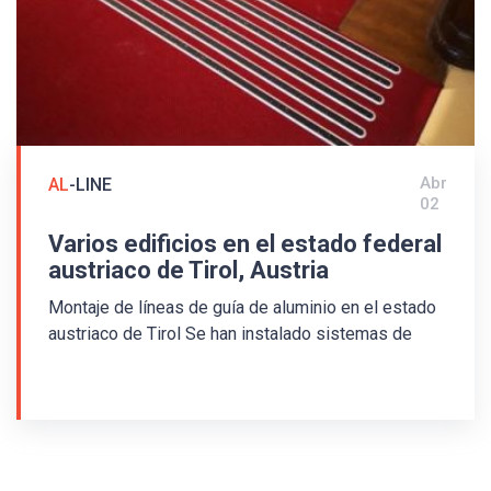
Abr
AL
-LINE
02
Varios edificios en el estado federal
austriaco de Tirol, Austria
Montaje de líneas de guía de aluminio en el estado
austriaco de Tirol Se han instalado sistemas de
guías podotáctil para invidentes en varios edificios
del estado austriaco de Tirol. Se utilizó una línea
guía de aluminio ALV con un inserto antideslizante
de PVC de color. En las fotos puede ver la guía y
los indicadores de advertencia en la guardería, el