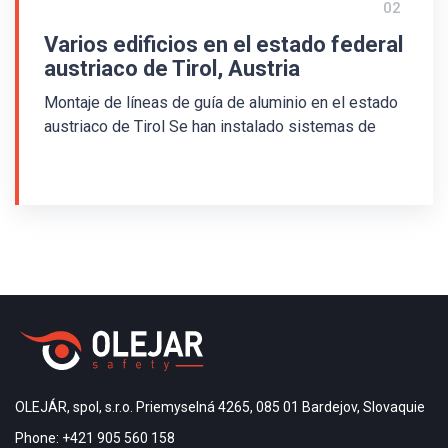
02
Varios edificios en el estado federal
austriaco de Tirol, Austria
Montaje de líneas de guía de aluminio en el estado
austriaco de Tirol Se han instalado sistemas de
guías podotáctil para invidentes en varios edificios
del estado austriaco de Tirol. Se utilizó una línea
guía de aluminio ALV con un inserto antideslizante
de PVC de color. En las fotos puede ver la guía y
los indicadores de advertencia en la guardería, el
museo y la oficina local. El montaje se realizó con
cola líquida. El campo de advertencia frente a las
escaleras en la parte superior está compuesto por
líneas de guía orientadas transversalmente.
OLEJÁR, spol, s.r.o. Priemyselná 4265, 085 01 Bardejov, Slovaquie
Phone: +421 905 560 158